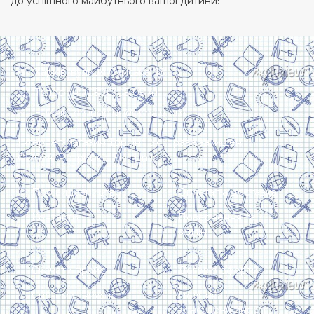
до успішного майбутнього вашої дитини!
Харків, вулиця Сумська, 13
Телефон: (050) 305-05-41
E-Mail: torsingplus@gmail.com
Інтернет-магазин Торсінг. Усі права захищені
© 2024. Розробка:
Skill Unit
Про видавництво
Оплата та доставка
Контакти
Повернення та
обмін
Скачати прайс
Договір оферти
Система знижок
Політика
конфіденційності