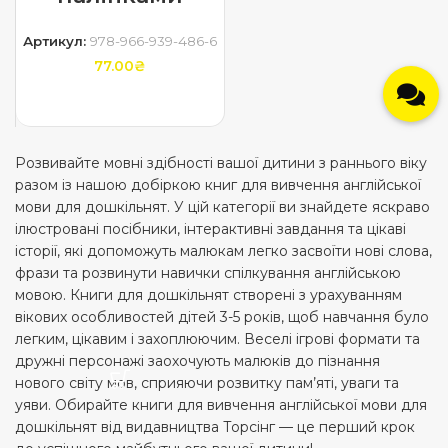
Артикул:
978-966-939-486-6
77.00
₴
ДОДАТИ В КОШИК
Розвивайте мовні здібності вашої дитини з раннього віку
разом із нашою добіркою книг для вивчення англійської
мови для дошкільнят. У цій категорії ви знайдете яскраво
ілюстровані посібники, інтерактивні завдання та цікаві
історії, які допоможуть малюкам легко засвоїти нові слова,
фрази та розвинути навички спілкування англійською
мовою. Книги для дошкільнят створені з урахуванням
вікових особливостей дітей 3-5 років, щоб навчання було
легким, цікавим і захоплюючим. Веселі ігрові формати та
дружні персонажі заохочують малюків до пізнання
нового світу мов, сприяючи розвитку пам’яті, уваги та
уяви. Обирайте книги для вивчення англійської мови для
дошкільнят від видавництва Торсінг — це перший крок