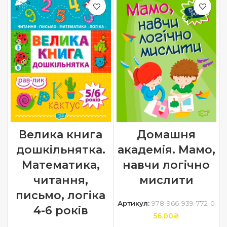
Велика книга
Домашня
дошкільнятка.
академія. Мамо,
Математика,
навчи логічно
читання,
мислити
письмо, логіка
Артикул:
978-966-939-772-0
4-6 років
56.00
₴