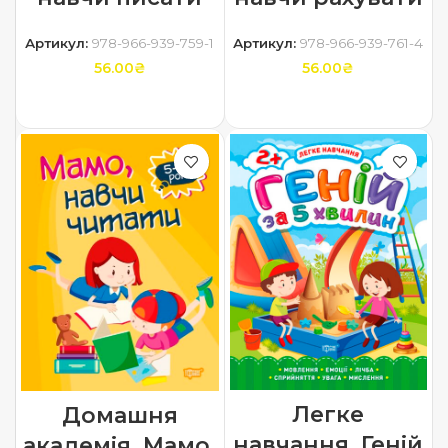
Артикул:
978-966-939-759-1
Артикул:
978-966-939-761-4
56.00
₴
56.00
₴
ДОДАТИ В КОШИК
ДОДАТИ В КОШИК
Легке
Домашня
навчання. Геній
академія. Мамо,