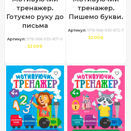
тренажер.
тренажер.
Готуємо руку до
Пишемо букви.
письма
Артикул:
978-966-939-872-7
52.00
₴
Артикул:
978-966-939-871-0
52.00
₴
ДОДАТИ В КОШИК
ДОДАТИ В КОШИК