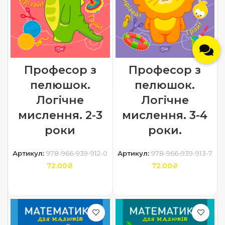
Професор з
Професор з
пелюшок.
пелюшок.
Логічне
Логічне
мислення. 2-3
мислення. 3-4
роки
роки.
Артикул:
978-966-939-912-0
Артикул:
978-966-939-913-7
72.00
₴
72.00
₴
ДОДАТИ В КОШИК
ДОДАТИ В КОШИК