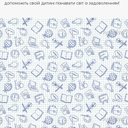
допоможіть своїй дитині пізнавати світ із задоволенням!
Харків, вулиця Сумська, 13
Телефон: (050) 305-05-41
E-Mail: torsingplus@gmail.com
Інтернет-магазин Торсінг. Усі права захищені
© 2024. Розробка:
Skill Unit
Про видавництво
Оплата та доставка
Контакти
Повернення та
обмін
Скачати прайс
Договір оферти
Система знижок
Політика