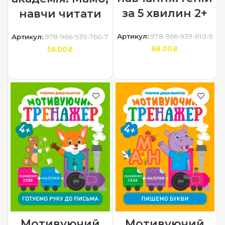
за 5 хвилин 2+
навчи читати
Артикул:
978-966-939-810-9
Артикул:
978-966-939-760-7
68.00
₴
56.00
₴
ДОДАТИ В КОШИК
ДОДАТИ В КОШИК
Мотивуючий
Мотивуючий