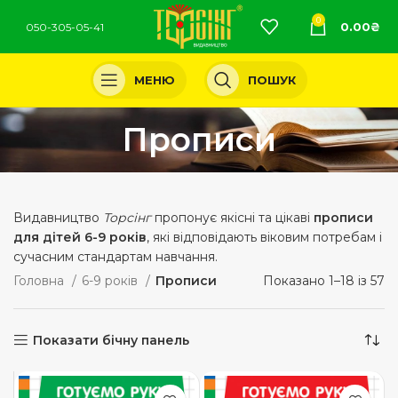
0
0.00
₴
050-305-05-41
МЕНЮ
ПОШУК
Прописи
Видавництво
Торсінг
пропонує якісні та цікаві
прописи
для дітей 6-9 років
, які відповідають віковим потребам і
сучасним стандартам навчання.
Головна
6-9 років
Прописи
Показано 1–18 із 57
Показати бічну панель