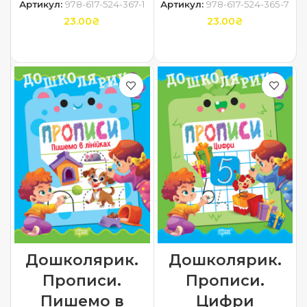
Артикул:
978-617-524-367-1
Артикул:
978-617-524-365-7
23.00
₴
23.00
₴
ДОДАТИ В КОШИК
ДОДАТИ В КОШИК
Дошколярик.
Дошколярик.
Прописи.
Прописи.
Пишемо в
Цифри