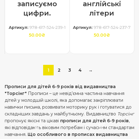
записуємо
англійські
цифри.
літери
Артикул:
978-617-524-239-1
Артикул:
978-617-524-237-7
50.00
₴
50.00
₴
ДОДАТИ В КОШИК
ДОДАТИ В КОШИК
1
2
3
4
→
Прописи для дітей 6-9 років від видавництва
"Торсінг"
Прописи – це невід’ємна частина навчання
дітей у молодшій школі, яка допомагає закріплювати
навички письма, розвивати моторику рук і готуватися до
складніших завдань у майбутньому. Видавництво
Торсінг
пропонує якісні та цікаві
прописи для дітей 6-9 років
,
які відповідають віковим потребам і сучасним стандартам
навчання.
Що особливого в прописах видавництва