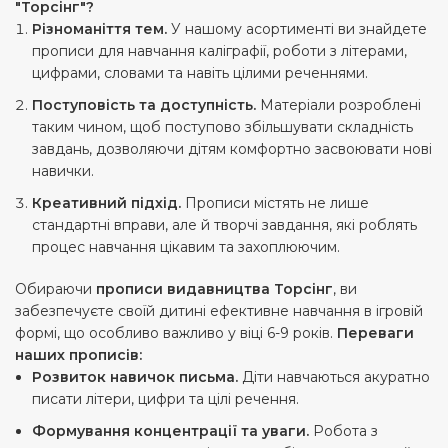
"Торсінг"?
Різноманіття тем.
У нашому асортименті ви знайдете
прописи для навчання каліграфії, роботи з літерами,
цифрами, словами та навіть цілими реченнями.
Поступовість та доступність.
Матеріали розроблені
таким чином, щоб поступово збільшувати складність
завдань, дозволяючи дітям комфортно засвоювати нові
навички.
Креативний підхід.
Прописи містять не лише
стандартні вправи, але й творчі завдання, які роблять
процес навчання цікавим та захоплюючим.
Обираючи
прописи видавництва Торсінг
, ви
забезпечуєте своїй дитині ефективне навчання в ігровій
формі, що особливо важливо у віці 6-9 років.
Переваги
наших прописів:
Розвиток навичок письма.
Діти навчаються акуратно
писати літери, цифри та цілі речення.
Формування концентрації та уваги.
Робота з