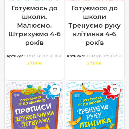
Готуємось до
Готуємося до
школи.
школи
Малюємо.
Тренуємо руку
Штрихуємо 4-6
клітинка 4-6
років
років
Артикул:
978-966-939-086-8
Артикул:
978-966-939-089-9
27.00
₴
27.00
₴
ДОДАТИ В КОШИК
ДОДАТИ В КОШИК