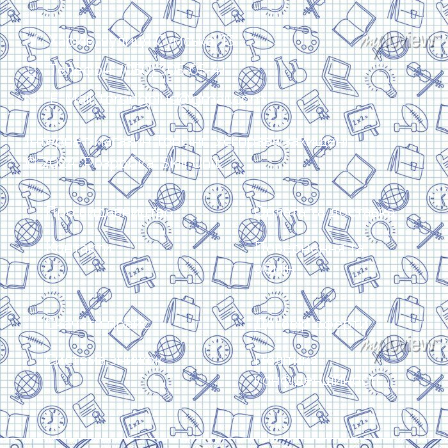
Харків, вулиця Сумська, 13
Телефон: (050) 305-05-41
E-Mail: torsingplus@gmail.com
Інтернет-магазин Торсінг. Усі права захищені
© 2024. Розробка:
Skill Unit
Про видавництво
Оплата та доставка
Контакти
Повернення та
обмін
Скачати прайс
Договір оферти
Система знижок
Політика
конфіденційності