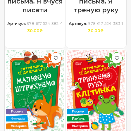
письма. Я вчуся
письма. Я
писати
треную руку
Артикул:
978-617-524-382-4
Артикул:
978-617-524-383-1
30.00
₴
30.00
₴
ДОДАТИ В КОШИК
ДОДАТИ В КОШИК