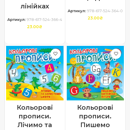
лінійках
Артикул:
978-617-524-364-0
23.00
₴
Артикул:
978-617-524-366-4
23.00
₴
ДОДАТИ В КОШИК
ДОДАТИ В КОШИК
Кольорові
Кольорові
прописи.
прописи.
Лічимо та
Пишемо