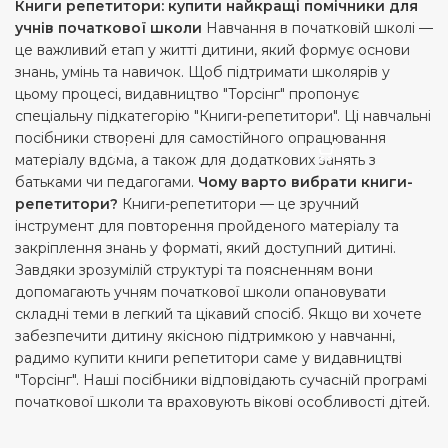
Книги репетитори: купити найкращі помічники для
учнів початкової школи
Навчання в початковій школі —
це важливий етап у житті дитини, який формує основи
знань, умінь та навичок. Щоб підтримати школярів у
цьому процесі, видавництво "Торсінг" пропонує
спеціальну підкатегорію "Книги-репетитори". Ці навчальні
посібники створені для самостійного опрацювання
матеріалу вдома, а також для додаткових занять з
батьками чи педагогами.
Чому варто вибрати книги-
репетитори?
Книги-репетитори — це зручний
інструмент для повторення пройденого матеріалу та
закріплення знань у форматі, який доступний дитині.
Завдяки зрозумілій структурі та поясненням вони
допомагають учням початкової школи опановувати
складні теми в легкий та цікавий спосіб. Якщо ви хочете
забезпечити дитину якісною підтримкою у навчанні,
радимо купити книги репетитори саме у видавництві
"Торсінг". Наші посібники відповідають сучасній програмі
початкової школи та враховують вікові особливості дітей.