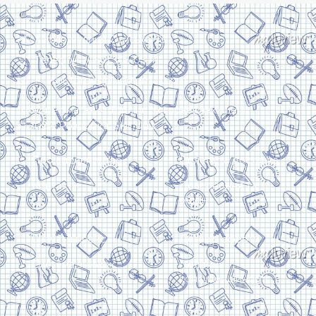
Харків, вулиця Сумська, 13
Телефон: (050) 305-05-41
E-Mail: torsingplus@gmail.com
Інтернет-магазин Торсінг. Усі права захищені
© 2024. Розробка:
Skill Unit
Про видавництво
Оплата та доставка
Контакти
Повернення та
обмін
Скачати прайс
Договір оферти
Система знижок
Політика
конфіденційності