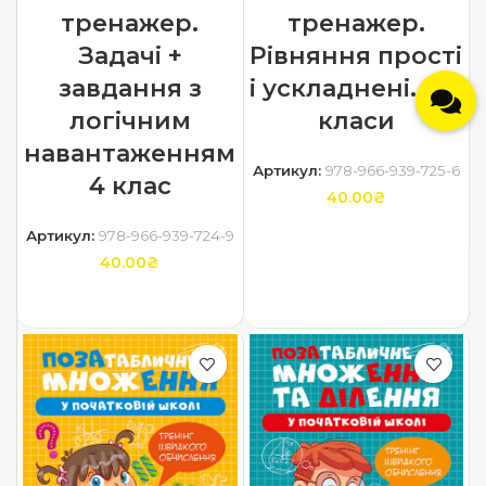
тренажер.
тренажер.
Задачі +
Рівняння прості
завдання з
і ускладнені. 3-4
логічним
класи
навантаженням
Артикул:
978-966-939-725-6
4 клас
40.00
₴
Артикул:
978-966-939-724-9
ДОДАТИ В КОШИК
40.00
₴
ДОДАТИ В КОШИК