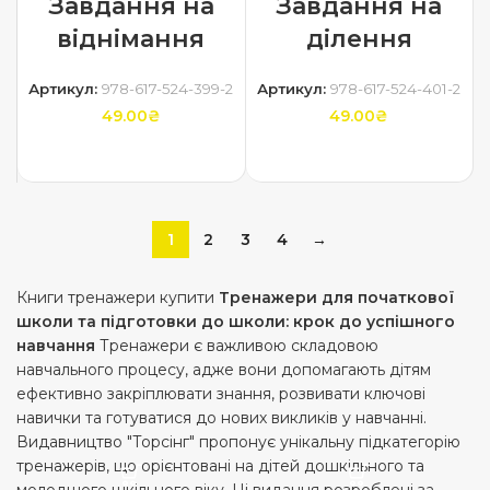
Завдання на
Завдання на
віднімання
ділення
Артикул:
978-617-524-399-2
Артикул:
978-617-524-401-2
49.00
₴
49.00
₴
ДОДАТИ В КОШИК
ДОДАТИ В КОШИК
1
2
3
4
→
Книги тренажери купити
Тренажери для початкової
школи та підготовки до школи: крок до успішного
навчання
Тренажери є важливою складовою
навчального процесу, адже вони допомагають дітям
ефективно закріплювати знання, розвивати ключові
навички та готуватися до нових викликів у навчанні.
Видавництво "Торсінг" пропонує унікальну підкатегорію
тренажерів, що орієнтовані на дітей дошкільного та
молодшого шкільного віку. Ці видання розроблені за