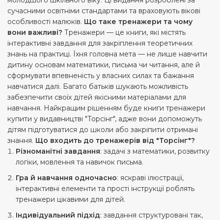
сучасними освітніми стандартами та враховують вікові
особливості малюків.
Що таке тренажери та чому
вони важливі?
Тренажери — це книги, які містять
інтерактивні завдання для закріплення теоретичних
знань на практиці. Їхня головна мета — не лише навчити
дитину основам математики, письма чи читання, але й
сформувати впевненість у власних силах та бажання
навчатися далі. Багато батьків шукають можливість
забезпечити своїх дітей якісними матеріалами для
навчання. Найкращим рішенням буде книги тренажери
купити у видавництві "Торсінг", адже вони допоможуть
дітям підготуватися до школи або закріпити отримані
знання.
Що входить до тренажерів від "Торсінг"?
Різноманітні завдання
: задачі з математики, розвитку
логіки, мовлення та навичок письма.
Гра й навчання одночасно
: яскраві ілюстрації,
інтерактивні елементи та прості інструкції роблять
тренажери цікавими для дітей.
Індивідуальний підхід
: завдання структуровані так,