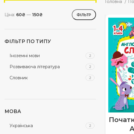
Головна
По
Ціна:
60₴
—
150₴
ФІЛЬТР
ФІЛЬТР ПО ТИПУ
Іноземні мови
2
Розвиваюча література
2
Словник
2
МОВА
Початк
Українська
2
А