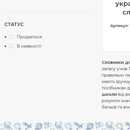
укр
с
СТАТУС
Артикул:
Продається
ДОДА
В наявності
Словники д
запасу учнів 
правильно пи
мають зручну
посібникам д
школи
від в
розуміти зна
батьків та вч