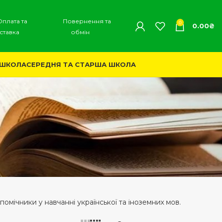
Оплата та
Повернення та
0
0.00
₴
ставка
обмін
 ШКОЛА
СЕРЕДНЯ ТА СТАРША ШКОЛА
помічники у навчанні української та іноземних мов.