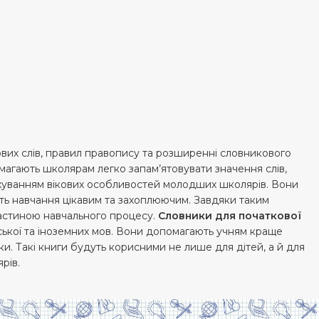
ових слів, правил правопису та розширенні словникового
допомагають школярам легко запам’ятовувати значення слів,
ахуванням вікових особливостей молодших школярів. Вони
бить навчання цікавим та захоплюючим. Завдяки таким
частиною навчального процесу.
Словники для початкової
нської та іноземних мов. Вони допомагають учням краще
ки. Такі книги будуть корисними не лише для дітей, а й для
рів.