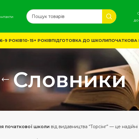
онтакти
до
6-9 РОКІВ
10-15+ РОКІВ
ПІДГОТОВКА ДО ШКОЛИ
ПОЧАТКОВА
Словники
ля початкової школи
від видавництва “Торсінг” — це надійні 