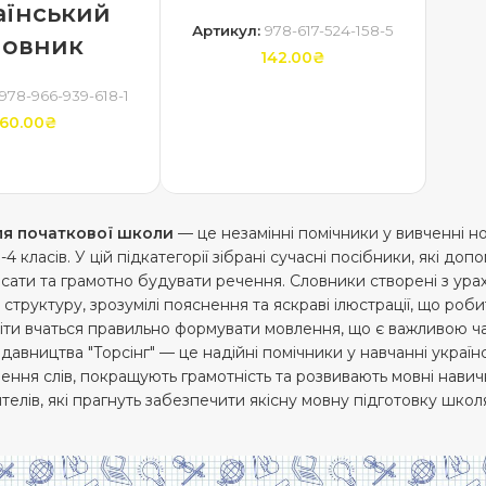
аїнський
Артикул:
978-617-524-158-5
ловник
142.00
₴
978-966-939-618-1
ДОДАТИ В КОШИК
60.00
₴
ТИ В КОШИК
ля початкової школи
— це незамінні помічники у вивченні н
1-4 класів. У цій підкатегорії зібрані сучасні посібники, які 
сати та грамотно будувати речення. Словники створені з ур
 структуру, зрозумілі пояснення та яскраві ілюстрації, що ро
іти вчаться правильно формувати мовлення, що є важливою 
идавництва "Торсінг" — це надійні помічники у навчанні украї
чення слів, покращують грамотність та розвивають мовні навич
ителів, які прагнуть забезпечити якісну мовну підготовку школя