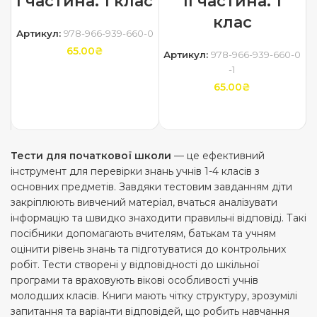
І частина. 1 клас
ІІ частина. 1
клас
Артикул:
978-966-939-660-0
65.00
₴
Артикул:
978-966-939-660-0
-1
ДОДАТИ В КОШИК
65.00
₴
ДОДАТИ В КОШИК
Тести для початкової школи
— це ефективний
інструмент для перевірки знань учнів 1-4 класів з
основних предметів. Завдяки тестовим завданням діти
закріплюють вивчений матеріал, вчаться аналізувати
інформацію та швидко знаходити правильні відповіді. Такі
посібники допомагають вчителям, батькам та учням
оцінити рівень знань та підготуватися до контрольних
робіт. Тести створені у відповідності до шкільної
програми та враховують вікові особливості учнів
молодших класів. Книги мають чітку структуру, зрозумілі
запитання та варіанти відповідей, що робить навчання