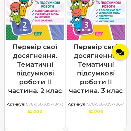
Перевір свої
Перевір свої
досягнення.
досягнення.
Тематичні
Тематичні
підсумкові
підсумкові
роботи ІI
роботи ІI
частина. 2 клас
частина. 3 клас
Артикул:
978-966-939-784-3
Артикул:
978-966-939-786-7
65.00
₴
65.00
₴
ДОДАТИ В КОШИК
ДОДАТИ В КОШИК