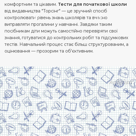
комфортним та цікавим.
Тести для початкової школи
від видавництва "Торсінг" — це зручний спосіб
контролювати рівень знань школярів та вчасно
виправляти прогалини у навчанні. Завдяки таким
посібникам діти можуть самостійно перевіряти свої
знання, готуватися до контрольних робіт та підсумкових
тестів. Навчальний процес стає більш структурованим, а
оцінювання — прозорим та об'єктивним.
Харків, вулиця Сумська, 13
Телефон: (050) 305-05-41
E-Mail: torsingplus@gmail.com
Інтернет-магазин Торсінг. Усі права захищені
© 2024. Розробка:
Skill Unit
Про видавництво
Оплата та доставка