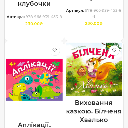
клубочки
Артикул:
978-966-939-453-8
-1
Артикул:
978-966-939-453-8
230.00
₴
230.00
₴
ДОДАТИ В КОШИК
ДОДАТИ В КОШИК
Виховання
казкою. Білченя
Хвалько
Аплікації.