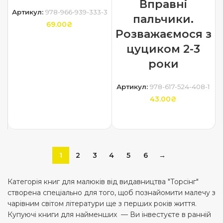
Вправні
Артикул:
978-966-939-333-3
пальчики.
69.00
₴
Розважаємося з
ДОДАТИ В КОШИК
цуциком 2-3
роки
Артикул:
978-617-524-408-1
43.00
₴
ДОДАТИ В КОШИК
1
2
3
4
5
6
→
Категорія книг для малюків від видавництва "Торсінг"
створена спеціально для того, щоб познайомити малечу з
чарівним світом літератури ще з перших років життя.
Купуючі книги для найменших — Ви інвестуєте в ранній