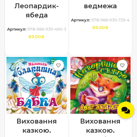
Леопардик-
ведмежа
ябеда
Артикул:
978-966-939-729-4
69.00
₴
Артикул:
978-966-939-490-3
69.00
₴
ДОДАТИ В КОШИК
ДОДАТИ В КОШИК
Виховання
Виховання
казкою.
казкою.