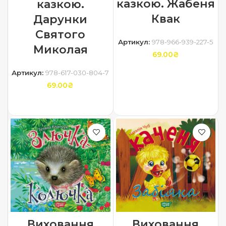
казкою. Жабеня
казкою.
Квак
Дарунки
Святого
Артикул:
978-966-939-227-5
Миколая
69.00
₴
Артикул:
978-617-030-804-7
ДОДАТИ В КОШИК
69.00
₴
ДОДАТИ В КОШИК
Виховання
Виховання