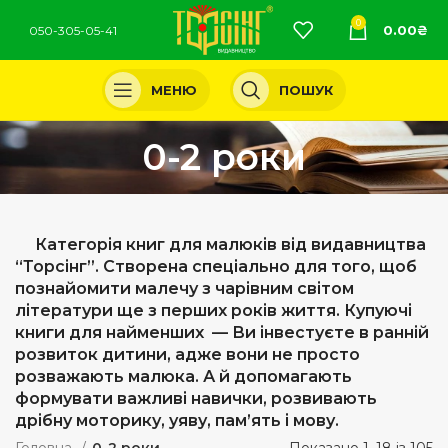
0
0.00
₴
050-305-05-41
МЕНЮ
ПОШУК
0-2 роки
Категорія книг для малюків від видавництва
“Торсінг”. Створена спеціально для того, щоб
познайомити малечу з чарівним світом
літератури ще з перших років життя. Купуючі
книги для найменших — Ви інвестуєте в ранній
розвиток дитини, адже вони не просто
розважають малюка. А й допомагають
формувати важливі навички, розвивають
дрібну моторику, уяву, пам’ять і мову.