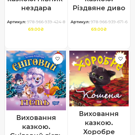
нездара
Різдвяне диво
Артикул:
978-966-939-424-8
Артикул:
978-966-939-671-6
69.00
₴
69.00
₴
ДОДАТИ В КОШИК
ДОДАТИ В КОШИК
Виховання
Виховання
казкою.
казкою.
Хоробре