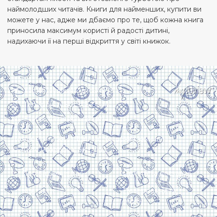
наймолодших читачів. Книги для найменших, купити ви
можете у нас, адже ми дбаємо про те, щоб кожна книга
приносила максимум користі й радості дитині,
надихаючи її на перші відкриття у світі книжок.
Харків, вулиця Сумська, 13
Телефон: (050) 305-05-41
E-Mail: torsingplus@gmail.com
Інтернет-магазин Торсінг. Усі права захищені
© 2024. Розробка:
Skill Unit
Про видавництво
Оплата та доставка
Контакти
Повернення та
обмін