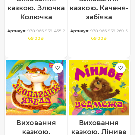
казкою. Злючка
казкою. Каченя-
Колючка
забіяка
Артикул:
978-966-939-455-2
Артикул:
978-966-939-269-5
69.00
₴
69.00
₴
ДОДАТИ В КОШИК
ДОДАТИ В КОШИК
Виховання
Виховання
казкою.
казкою. Ліниве