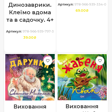
Динозаврики.
Артикул:
978-966-939-334-0
69.00
₴
Клеїмо вдома
та в садочку. 4+
ДОДАТИ В КОШИК
Артикул:
978-966-939-797-3
39.00
₴
ДОДАТИ В КОШИК
Виховання
Виховання