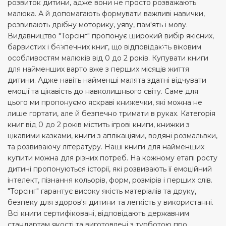
розвиток дитини, адже вони не просто розважають
малюка. А й допомагають формувати важливі навички,
розвивають дрібну моторику, уяву, пам'ять і мову.
Видавництво "Торсінг" пропонує широкий вибір якісних,
барвистих і безпечних книг, що відповідають віковим
особливостям малюків від 0 до 2 років. Купувати книги
для найменших варто вже з перших місяців життя
дитини. Адже навіть найменші малята здатні відчувати
емоції та цікавість до навколишнього світу. Саме для
цього ми пропонуємо яскраві книжечки, які можна не
лише гортати, але й безпечно тримати в руках. Категорія
книг від 0 до 2 років містить ігрові книги, книжки з
цікавими казками, книги з аплікаціями, водяні розмальвки,
та розвиваючу літературу. Наші книги для найменших
купити можна для різних потреб. На кожному етапі росту
дитині пропонуються історії, які розвивають її емоційний
інтелект, пізнання кольорів, форм, розмірів і перших слів.
"Торсінг" гарантує високу якість матеріалів та друку,
безпеку для здоров'я дитини та легкість у використанні.
Всі книги сертифіковані, відповідають державним
стандартам якості та виготовлені з турботою про