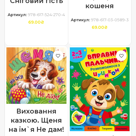
Сніговий гість
кошеня
Артикул:
978-617-524-270-4
Артикул:
978-617-03-0589-3
69.00
₴
69.00
₴
ДОДАТИ В КОШИК
ДОДАТИ В КОШИК
Виховання
казкою. Щеня
на iм`я Не дам!