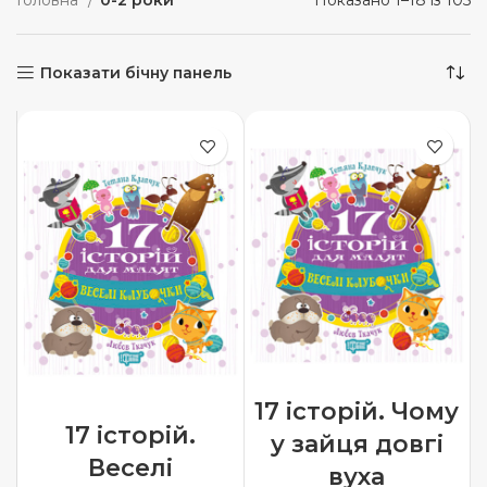
Головна
0-2 роки
Показано 1–18 із 105
Показати бічну панель
17 історій. Чому
17 історій.
у зайця довгі
Веселі
вуха