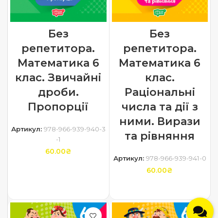
Без
Без
репетитора.
репетитора.
Математика 6
Математика 6
клас. Звичайні
клас.
дроби.
Раціональні
Пропорції
числа та дії з
ними. Вирази
Артикул:
978-966-939-940-3
та рівняння
-1
60.00
₴
Артикул:
978-966-939-941-0
ДОДАТИ В КОШИК
60.00
₴
ДОДАТИ В КОШИК