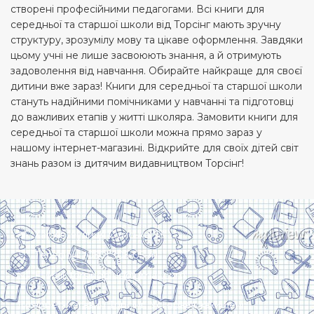
створені професійними педагогами. Всі книги для
середньої та старшої школи від Торсінг мають зручну
структуру, зрозумілу мову та цікаве оформлення. Завдяки
цьому учні не лише засвоюють знання, а й отримують
задоволення від навчання. Обирайте найкраще для своєї
дитини вже зараз! Книги для середньої та старшої школи
стануть надійними помічниками у навчанні та підготовці
до важливих етапів у житті школяра. Замовити книги для
середньої та старшої школи можна прямо зараз у
нашому інтернет-магазині. Відкрийте для своїх дітей світ
знань разом із дитячим видавництвом Торсінг!
Харків, вулиця Сумська, 13
Телефон: (050) 305-05-41
E-Mail: torsingplus@gmail.com
Інтернет-магазин Торсінг. Усі права захищені