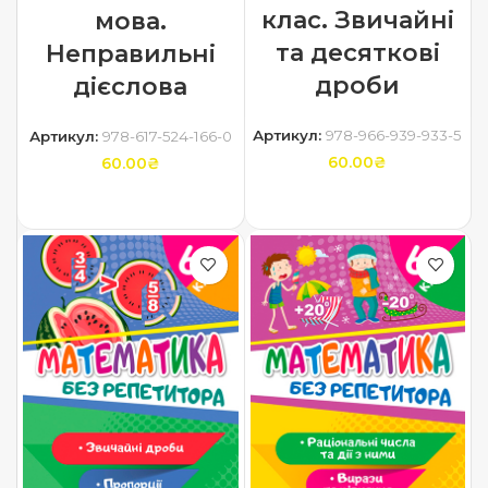
клас. Звичайні
мова.
та десяткові
Неправильні
дроби
дієслова
Артикул:
978-966-939-933-5
Артикул:
978-617-524-166-0
60.00
₴
60.00
₴
ДОДАТИ В КОШИК
ДОДАТИ В КОШИК