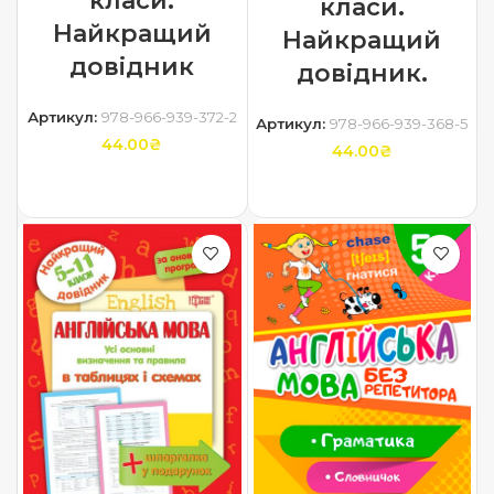
класи.
класи.
Найкращий
Найкращий
довідник
довідник.
Артикул:
978-966-939-372-2
Артикул:
978-966-939-368-5
44.00
₴
44.00
₴
ДОДАТИ В КОШИК
ДОДАТИ В КОШИК