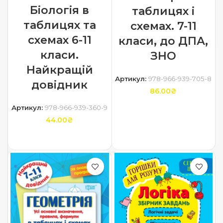
Біологія в
таблицях і
таблицях та
схемах. 7-11
схемах 6-11
класи, до ДПА,
класи.
ЗНО
Найкращій
Артикул:
978-966-939-705-8
довідник
86.00
₴
Артикул:
978-966-939-360-9
ДОДАТИ В КОШИК
44.00
₴
ДОДАТИ В КОШИК