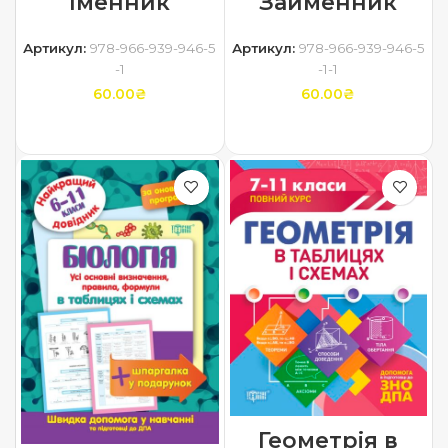
Іменник
Займенник
Артикул:
978-966-939-946-5
Артикул:
978-966-939-946-5
-1
-1-1
60.00
₴
60.00
₴
ДОДАТИ В КОШИК
ДОДАТИ В КОШИК
Геометрія в