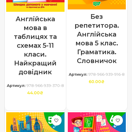
Без
Англійська
репетитора.
мова в
Англійська
таблицях та
мова 5 клас.
схемах 5-11
Граматика.
класи.
Словничок
Найкращий
довідник
Артикул:
978-966-939-916-8
60.00
₴
Артикул:
978-966-939-370-8
44.00
₴
ДОДАТИ В КОШИК
ДОДАТИ В КОШИК