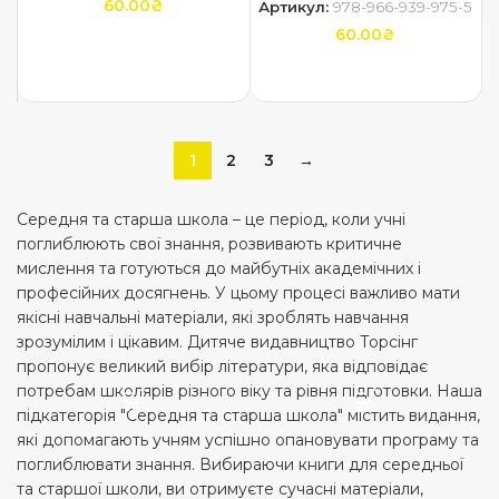
60.00
₴
Артикул:
978-966-939-975-5
60.00
₴
ДОДАТИ В КОШИК
ДОДАТИ В КОШИК
1
2
3
→
Середня та старша школа – це період, коли учні
поглиблюють свої знання, розвивають критичне
мислення та готуються до майбутніх академічних і
професійних досягнень. У цьому процесі важливо мати
якісні навчальні матеріали, які зроблять навчання
зрозумілим і цікавим. Дитяче видавництво Торсінг
пропонує великий вибір літератури, яка відповідає
потребам школярів різного віку та рівня підготовки. Наша
підкатегорія "Середня та старша школа" містить видання,
які допомагають учням успішно опановувати програму та
поглиблювати знання. Вибираючи книги для середньої
та старшої школи, ви отримуєте сучасні матеріали,