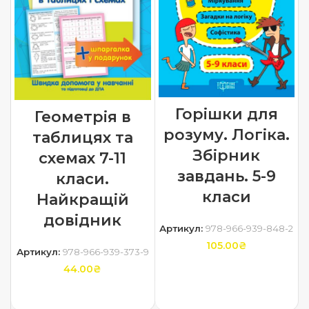
Горішки для
Геометрія в
розуму. Логіка.
таблицях та
Збірник
схемах 7-11
завдань. 5-9
класи.
класи
Найкращій
довідник
Артикул:
978-966-939-848-2
105.00
₴
Артикул:
978-966-939-373-9
44.00
₴
ДОДАТИ В КОШИК
ДОДАТИ В КОШИК