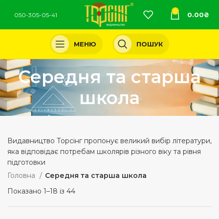
0
0.00
₴
050-305-05-41
МЕНЮ
ПОШУК
Середня та старша
школа
Видавництво Торсінг пропонує великий вибір літератури,
яка відповідає потребам школярів різного віку та рівня
підготовки
Головна
Середня та старша школа
Показано 1–18 із 44