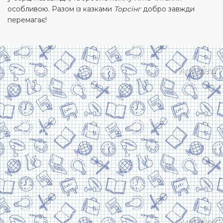
особливою. Разом із казками
Торсінг
добро завжди
перемагає!
Харків, вулиця Сумська, 13
Телефон: (050) 305-05-41
E-Mail: torsingplus@gmail.com
Інтернет-магазин Торсінг. Усі права захищені
© 2024. Розробка:
Skill Unit
Про видавництво
Оплата та доставка
Контакти
Повернення та
обмін
Скачати прайс
Договір оферти