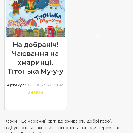
На добраніч!
Чаювання на
хмаринці.
Тітонька Му-у-у
Артикул:
978-966-939-38-45
28.00
₴
ДОДАТИ В КОШИК
Казки – це чарівний світ, де оживають добрі герої,
відбуваються захопливі пригоди та завжди перемагає