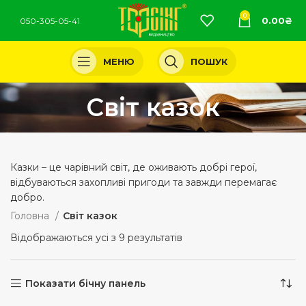
0
0.00
₴
050-305-05-41
МЕНЮ
ПОШУК
Світ казок
Казки – це чарівний світ, де оживають добрі герої,
відбуваються захопливі пригоди та завжди перемагає
добро.
Головна
Світ казок
Відображаються усі з 9 результатів
Показати бічну панель