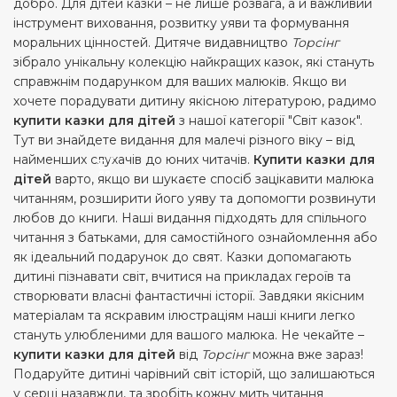
добро. Для дітей казки – не лише розвага, а й важливий
інструмент виховання, розвитку уяви та формування
моральних цінностей. Дитяче видавництво
Торсінг
зібрало унікальну колекцію найкращих казок, які стануть
справжнім подарунком для ваших малюків. Якщо ви
хочете порадувати дитину якісною літературою, радимо
купити казки для дітей
з нашої категорії "Світ казок".
Тут ви знайдете видання для малечі різного віку – від
найменших слухачів до юних читачів.
Купити казки для
дітей
варто, якщо ви шукаєте спосіб зацікавити малюка
читанням, розширити його уяву та допомогти розвинути
любов до книги. Наші видання підходять для спільного
читання з батьками, для самостійного ознайомлення або
як ідеальний подарунок до свят. Казки допомагають
дитині пізнавати світ, вчитися на прикладах героїв та
створювати власні фантастичні історії. Завдяки якісним
матеріалам та яскравим ілюстраціям наші книги легко
стануть улюбленими для вашого малюка. Не чекайте –
купити казки для дітей
від
Торсінг
можна вже зараз!
Подаруйте дитині чарівний світ історій, що залишаються
у серці назавжди, та зробіть кожну мить читання