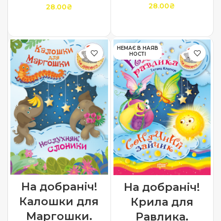
28.00
₴
28.00
₴
ДОДАТИ В КОШИК
ЧИТАТИ ДАЛІ
НЕМАЄ В НАЯВ
НОСТІ
На добраніч!
На добраніч!
Калошки для
Крила для
Маргошки.
Равлика.