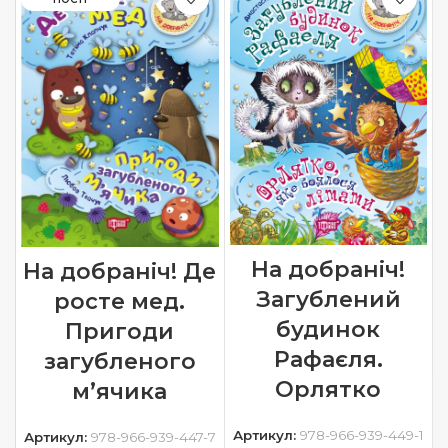
На добраніч!
На добраніч! Де
Загублений
росте мед.
будинок
Пригоди
Рафаєля.
загубленого
Орлятко
м’ячика
Артикул:
978-966-939-449-1
Артикул:
978-966-939-447-7