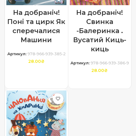
На добраніч!
На добраніч!
Поні та цирк Як
Свинка
сперечалися
-Балеринка .
Машини
Вусатий Киць-
киць
Артикул:
978-966-939-385-2
28.00
₴
Артикул:
978-966-939-386-9
28.00
₴
ДОДАТИ В КОШИК
ЧИТАТИ ДАЛІ