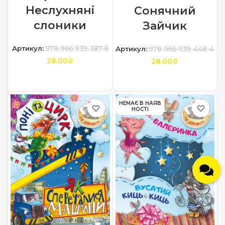
Неслухняні
Сонячний
слоники
Зайчик
Артикул:
978-966-939-387-6
Артикул:
978-966-939-448-4
28.00
₴
28.00
₴
ДОДАТИ В КОШИК
ЧИТАТИ ДАЛІ
НЕМАЄ В НАЯВ
НОСТІ