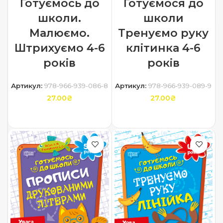
Готуємось до
Готуємося до
школи.
школи
Малюємо.
Тренуємо руку
Штрихуємо 4-6
клітинка 4-6
років
років
Артикул:
978-966-939-086-8
Артикул:
978-966-939-089-9
27.00
₴
27.00
₴
ДОДАТИ В КОШИК
ДОДАТИ В КОШИК