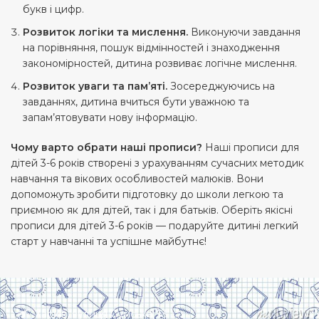
букв і цифр.
Розвиток логіки та мислення.
Виконуючи завдання
на порівняння, пошук відмінностей і знаходження
закономірностей, дитина розвиває логічне мислення.
Розвиток уваги та пам’яті.
Зосереджуючись на
завданнях, дитина вчиться бути уважною та
запам’ятовувати нову інформацію.
Чому варто обрати наші прописи?
Наші прописи для
дітей 3-6 років створені з урахуванням сучасних методик
навчання та вікових особливостей малюків. Вони
допоможуть зробити підготовку до школи легкою та
приємною як для дітей, так і для батьків. Оберіть якісні
прописи для дітей 3-6 років — подаруйте дитині легкий
старт у навчанні та успішне майбутнє!
Харків, вулиця Сумська, 13