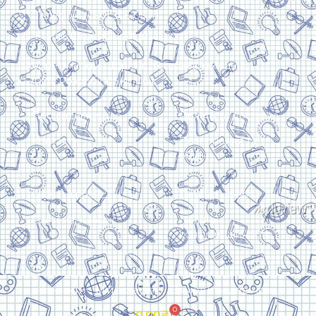
Телефон: (050) 305-05-41
E-Mail: torsingplus@gmail.com
Інтернет-магазин Торсінг. Усі права захищені
© 2024. Розробка:
Skill Unit
Про видавництво
Оплата та доставка
Контакти
Повернення та
обмін
Скачати прайс
Договір оферти
Система знижок
Політика
конфіденційності
Замовити дзвінок
Контакти
Мій аккаунт
0
0.00
₴