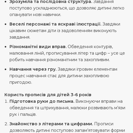
Зрозуміла та послідовна структура.
Завдання
поступово ускладнюються, що дозволяє дитині легко
опанувати нові навички.
Веселі персонажі та яскраві ілюстрації.
Завдяки
цікавим сюжетам діти із задоволенням виконують
завдання.
Різноманітні види вправ.
Обведення контурів,
малювання ліній, прописування літер та цифр – усе це
робить навчання різноманітним та захопливим.
Навчання через гру.
Завдяки ігровим елементам
процес навчання стає для дитини захопливою
пригодою.
Користь прописів для дітей 3-6 років
Підготовка руки до письма.
Виконуючи вправи на
обведення та штрихування, малюки розвивають м’язи
рук і пальців.
Знайомство з літерами та цифрами.
Прописи
дозволяють дитині поступово запам’ятовувати форми