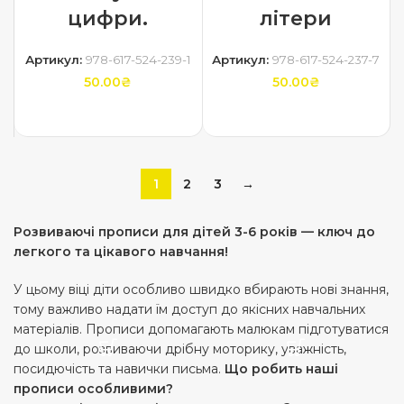
цифри.
літери
Артикул:
978-617-524-239-1
Артикул:
978-617-524-237-7
50.00
₴
50.00
₴
ДОДАТИ В КОШИК
ДОДАТИ В КОШИК
1
2
3
→
Розвиваючі прописи для дітей 3-6 років — ключ до
легкого та цікавого навчання!
У цьому віці діти особливо швидко вбирають нові знання,
тому важливо надати їм доступ до якісних навчальних
матеріалів. Прописи допомагають малюкам підготуватися
до школи, розвиваючи дрібну моторику, уважність,
посидючість та навички письма.
Що робить наші
прописи особливими?