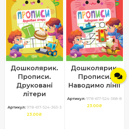
Дошколярик.
Дошколярик.
Прописи.
Прописи.
Друковані
Наводимо лінії
літери
Артикул:
978-617-524-368-8
23.00
₴
Артикул:
978-617-524-363-3
23.00
₴
ДОДАТИ В КОШИК
ДОДАТИ В КОШИК