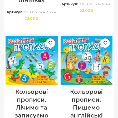
Артикул:
978-617-524-364-0
23.00
₴
Артикул:
978-617-524-366-4
23.00
₴
ДОДАТИ В КОШИК
ДОДАТИ В КОШИК
Кольорові
Кольорові
прописи.
прописи.
Лічимо та
Пишемо
записуємо
англійські