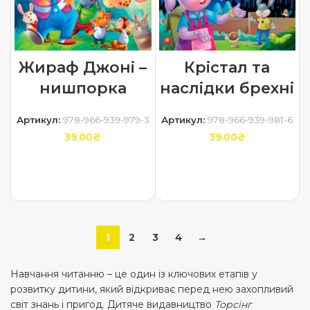
Жираф Джоні –
Крістал та
нишпорка
наслідки брехні
Артикул:
978-966-939-979-3
Артикул:
978-966-939-981-6
39.00
₴
39.00
₴
ДОДАТИ В КОШИК
ДОДАТИ В КОШИК
1
2
3
4
→
Навчання читанню – це один із ключових етапів у
розвитку дитини, який відкриває перед нею захопливий
світ знань і пригод. Дитяче видавництво
Торсінг