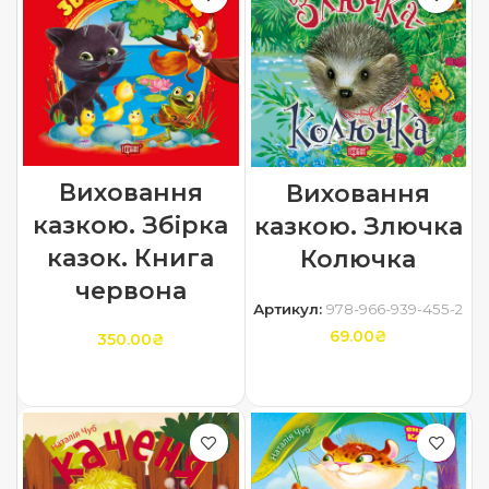
Виховання
Виховання
казкою. Збірка
казкою. Злючка
казок. Книга
Колючка
червона
Артикул:
978-966-939-455-2
69.00
₴
350.00
₴
ДОДАТИ В КОШИК
ДОДАТИ В КОШИК