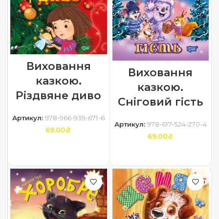
Виховання
Виховання
казкою.
казкою.
Різдвяне диво
Сніговий гість
Артикул:
978-966-939-671-6
Артикул:
978-617-524-270-4
69.00
₴
69.00
₴
ДОДАТИ В КОШИК
ДОДАТИ В КОШИК