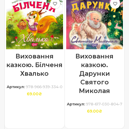
Виховання
Виховання
казкою. Білченя
казкою.
Хвалько
Дарунки
Святого
Артикул:
978-966-939-334-0
Миколая
69.00
₴
Артикул:
978-617-030-804-7
ДОДАТИ В КОШИК
69.00
₴
ДОДАТИ В КОШИК