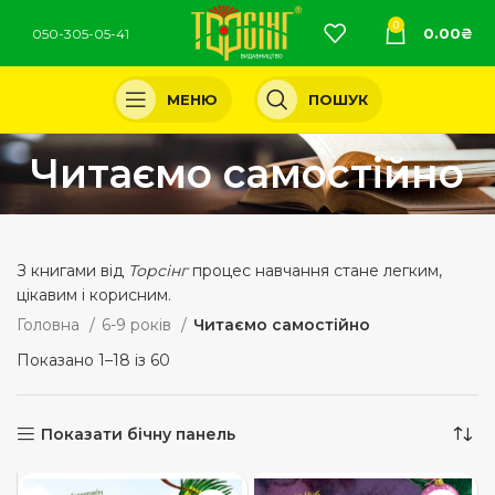
0
0.00
₴
050-305-05-41
МЕНЮ
ПОШУК
Читаємо самостійно
З книгами від
Торсінг
процес навчання стане легким,
цікавим і корисним.
Головна
6-9 років
Читаємо самостійно
Показано 1–18 із 60
Показати бічну панель