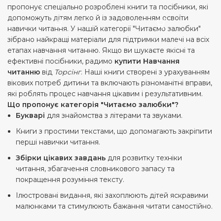
пропонує спеціально розроблені книги та посібники, які
допоможуть дітям легко й із задоволенням освоїти
навички читання. У нашій категорії "Читаємо залюбки"
зібрано найкращі матеріали для підтримки малечі на всіх
етапах навчання читанню. Якщо ви шукаєте якісні та
ефективні посібники, радимо
купити Навчання
читанню
від
Торсінг
. Наші книги створені з урахуванням
вікових потреб дитини та включають різноманітні вправи,
які роблять процес навчання цікавим і результативним.
Що пропонує категорія "Читаємо залюбки"?
Букварі
для знайомства з літерами та звуками.
Книги з простими текстами, що допомагають закріпити
перші навички читання.
Збірки цікавих завдань
для розвитку техніки
читання, збагачення словникового запасу та
покращення розуміння тексту.
Ілюстровані видання, які захоплюють дітей яскравими
малюнками та стимулюють бажання читати самостійно.