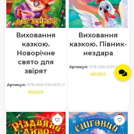
Виховання
Виховання
казкою.
казкою. Півник-
Новорічне
нездара
свято для
Артикул:
978-966-939-424-8
звірят
69.00
₴
Артикул:
978-966-939-839-0
ДОДАТИ В КОШИК
69.00
₴
ДОДАТИ В КОШИК