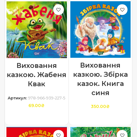
Виховання
Виховання
казкою. Збірка
казкою. Жабеня
казок. Книга
Квак
синя
Артикул:
978-966-939-227-5
69.00
₴
350.00
₴
ДОДАТИ В КОШИК
ДОДАТИ В КОШИК