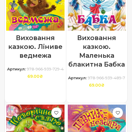
Виховання
Виховання
казкою. Ліниве
казкою.
ведмежа
Маленька
блакитна Бабка
Артикул:
978-966-939-729-4
69.00
₴
Артикул:
978-966-939-489-7
69.00
₴
ДОДАТИ В КОШИК
ДОДАТИ В КОШИК