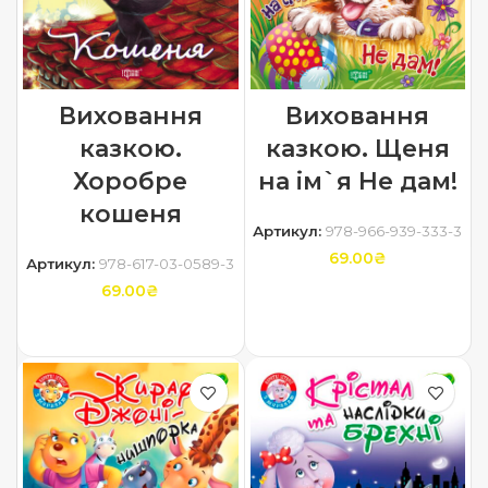
Виховання
Виховання
казкою.
казкою. Щеня
Хоробре
на iм`я Не дам!
кошеня
Артикул:
978-966-939-333-3
69.00
₴
Артикул:
978-617-03-0589-3
69.00
₴
ДОДАТИ В КОШИК
ДОДАТИ В КОШИК