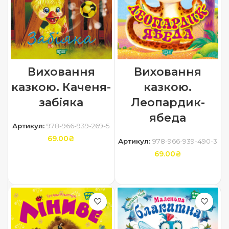
Виховання
Виховання
казкою. Каченя-
казкою.
забіяка
Леопардик-
ябеда
Артикул:
978-966-939-269-5
69.00
₴
Артикул:
978-966-939-490-3
69.00
₴
ДОДАТИ В КОШИК
ДОДАТИ В КОШИК