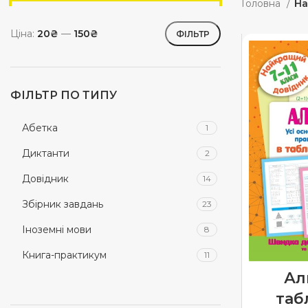
Головна
На
Ціна:
20₴
—
150₴
ФІЛЬТР
ФІЛЬТР ПО ТИПУ
Абетка
1
Диктанти
2
Довідник
14
Збірник завдань
23
Іноземні мови
8
Книга-практикум
11
Ал
Книга-тренажер
52
таб
книги з наліпками
1