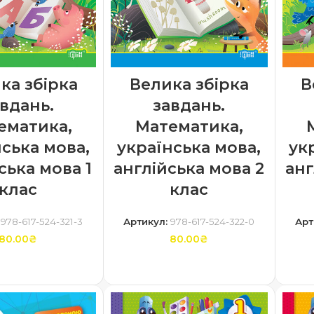
ка збірка
Велика збірка
В
вдань.
завдань.
ематика,
Математика,
ська мова,
українська мова,
ук
ська мова 1
англійська мова 2
анг
клас
клас
:
978-617-524-321-3
Артикул:
978-617-524-322-0
Арт
80.00
₴
80.00
₴
ТАТИ ДАЛІ
ДОДАТИ В КОШИК