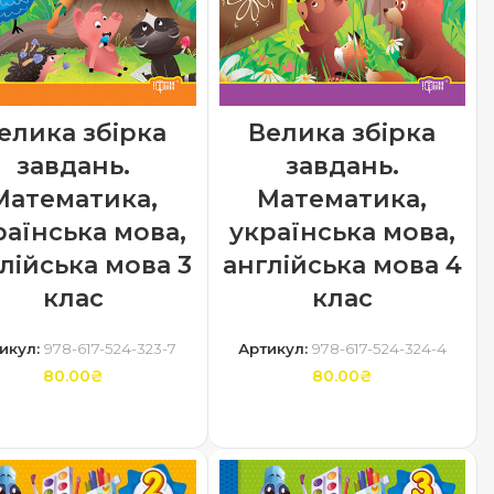
елика збірка
Велика збірка
завдань.
завдань.
Математика,
Математика,
раїнська мова,
українська мова,
лійська мова 3
англійська мова 4
клас
клас
икул:
978-617-524-323-7
Артикул:
978-617-524-324-4
80.00
₴
80.00
₴
ДОДАТИ В КОШИК
ДОДАТИ В КОШИК