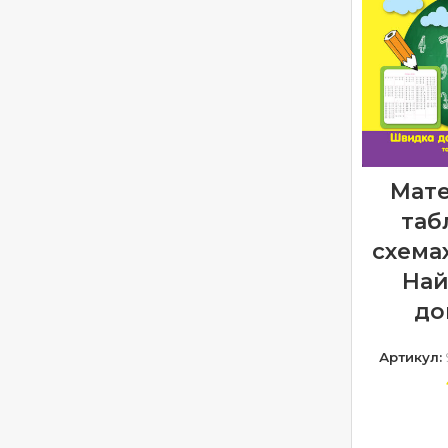
Мате
таб
схемах
На
до
Артикул:
ДОДА