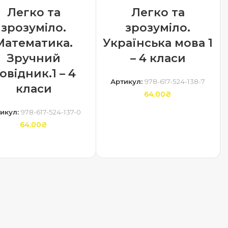
Легко та
Легко та
зрозуміло.
зрозуміло.
Математика.
Українська мова 1
Зручний
– 4 класи
овідник.1 – 4
Артикул:
978-617-524-138-7
класи
64.00
₴
икул:
978-617-524-137-0
ДОДАТИ В КОШИК
64.00
₴
ДОДАТИ В КОШИК