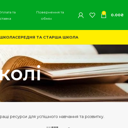
Оплата та
Повернення та
0
0.00
₴
ставка
обмін
 ШКОЛА
СЕРЕДНЯ ТА СТАРША ШКОЛА
колі
ращі ресурси для успішного навчання та розвитку.