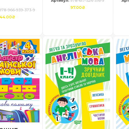
Артикул:
978-617-524-316-9
Арт
97.00
₴
978-966-939-373-9
44.00
₴
ДОДАТИ В КОШИК
ТИ В КОШИК