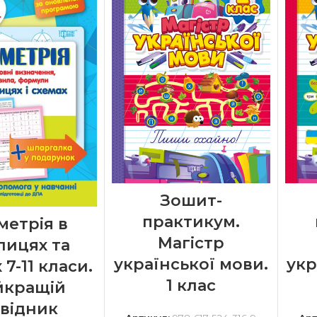
Зошит-
практикум.
метрія в
Магістр
лицях та
української мови.
укр
 7-11 класи.
1 клас
йкращій
відник