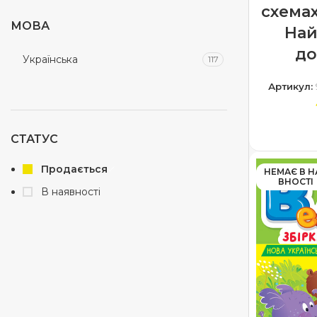
схемах
Математика 1 клас
1
МОВА
На
Математика 2 клас
до
1
Українська
117
математика 3 клас
1
Артикул:
Математика 4 клас
1
Навчаємося читати
6
ДОДА
СТАТУС
Початкова школа
8
Продається
НЕМАЄ В Н
Репетитор
12
ВНОСТІ
В наявності
Робочий зошит
25
Розвиваюча література
99
Словник
5
Таблиці та схеми
11
Українська мова 1 клас
1