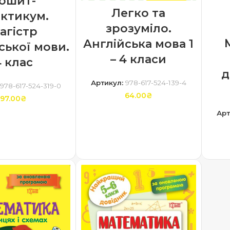
ошит-
Легко та
ктикум.
зрозуміло.
агістр
Англійська мова 1
ської мови.
– 4 класи
4 клас
д
Артикул:
978-617-524-139-4
978-617-524-319-0
64.00
₴
97.00
₴
Арт
ДОДАТИ В КОШИК
ТИ В КОШИК