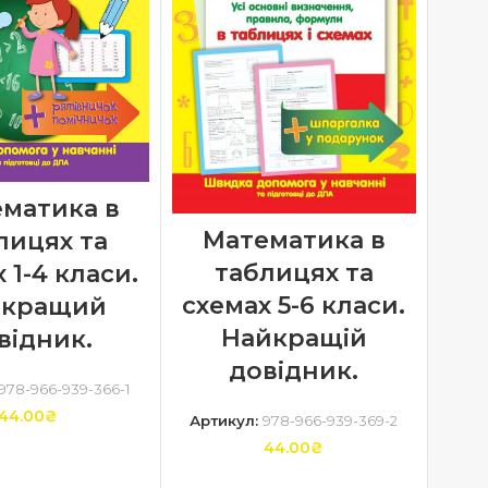
матика в
Математика в
лицях та
таблицях та
 1-4 класи.
схемах 5-6 класи.
йкращий
Найкращій
відник.
довідник.
978-966-939-366-1
44.00
₴
Артикул:
978-966-939-369-2
44.00
₴
ТИ В КОШИК