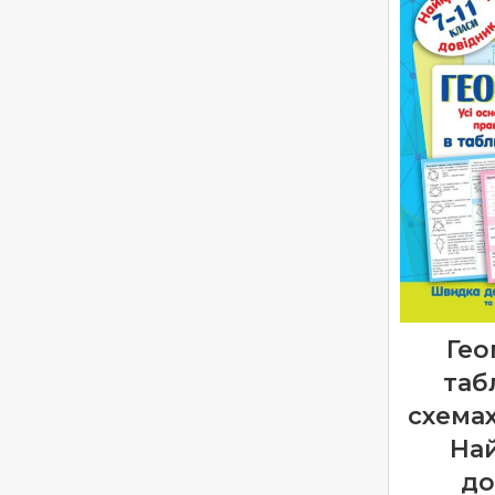
Гео
таб
схемах
На
до