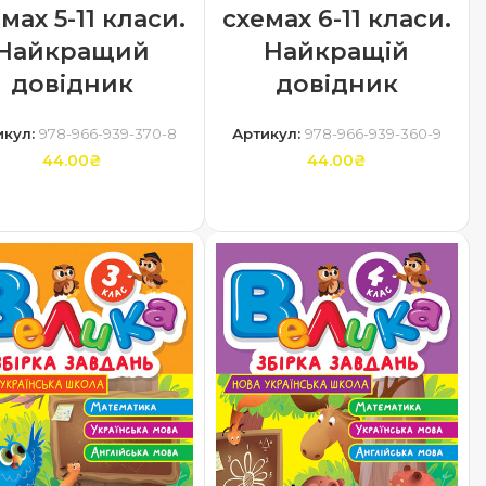
схемах 6-11 класи.
мах 5-11 класи.
Найкращій
Найкращий
довідник
довідник
Артикул:
978-966-939-360-9
икул:
978-966-939-370-8
44.00
₴
44.00
₴
ДОДАТИ В КОШИК
ДОДАТИ В КОШИК