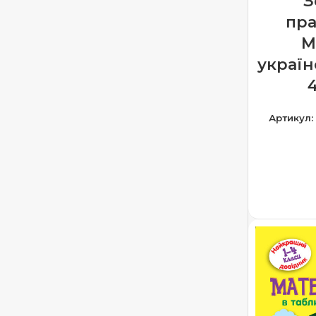
З
пра
М
україн
Артикул:
ДОДА