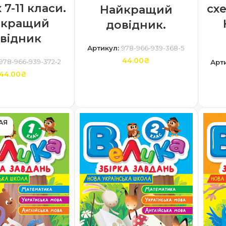
 7-11 класи.
схе
Найкращий
йкращий
довідник.
відник
Артикул:
978-966-939-368-5
44.00
₴
978-966-939-372-2
Арт
44.00
₴
ДОДАТИ В КОШИК
ТИ В КОШИК
АЯ