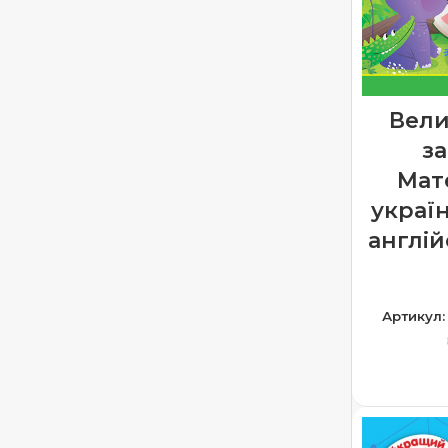
Українська мова 2 клас
1
Українська мова 3 клас
1
Українська мова 4 клас
1
Вели
Читаємо самостійно
2
за
Мат
україн
англій
Артикул
ЧИ