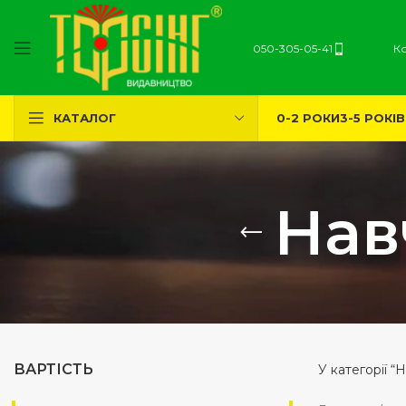
050-305-05-41
К
0-2 РОКИ
3-5 РОКІВ
КАТАЛОГ
Нав
ВАРТІСТЬ
У категорії 