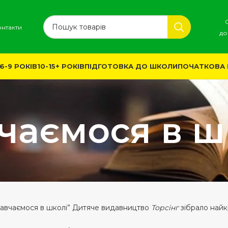
онтакти
до
6-9 РОКІВ
10-15+ РОКІВ
ПІДГОТОВКА ДО ШКОЛИ
ПОЧАТКОВА
чаємося в ш
“Навчаємося в школі” Дитяче видавництво
Торсінг
зібрало найк