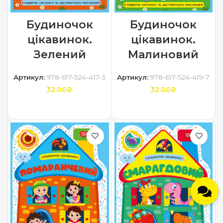
Будиночок
Будиночок
цікавинок.
цікавинок.
Зелений
Малиновий
Артикул:
978-617-524-417-3
Артикул:
978-617-524-419-7
32.00
₴
32.00
₴
ДОДАТИ В КОШИК
ДОДАТИ В КОШИК