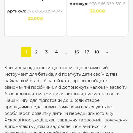
Артикул:
978-966-939-391-3
32.00
₴
Артикул:
978-966-939-494-1
32.00
₴
ДОДАТИ В КОШИК
ДОДАТИ В КОШИК
1
2
3
4
…
16
17
18
→
Книги для підготовки до школи – це незамінний
інструмент для батьків, які прагнуть дати своїм дітям
найкращий старт. У нашій категорії ви знайдете
різноманітні посібники, які допоможуть малюкам засвоїти
базові знання з математики, читання, письма та логіки.
Наші книги для підготовки до школи створені
провідними педагогами. Тому вони враховують всі
особливості розвитку дитини передшкільного віку.
Яскраві ілюстрації, цікаві завдання та зрозумілі пояснення
допомагають дітям із задоволенням вчитися. Та
розвивати навички, необхідні для шкільного життя.