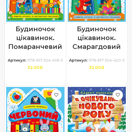
Будиночок
Будиночок
цікавинок.
цікавинок.
Помаранчевий
Смарагдовий
Артикул:
978-617-524-418-0
Артикул:
978-617-524-420-3
32.00
₴
32.00
₴
ДОДАТИ В КОШИК
ДОДАТИ В КОШИК