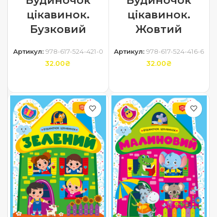
Будиночок
Будиночок
цікавинок.
цікавинок.
Бузковий
Жовтий
Артикул:
978-617-524-421-0
Артикул:
978-617-524-416-6
32.00
₴
32.00
₴
ДОДАТИ В КОШИК
ДОДАТИ В КОШИК