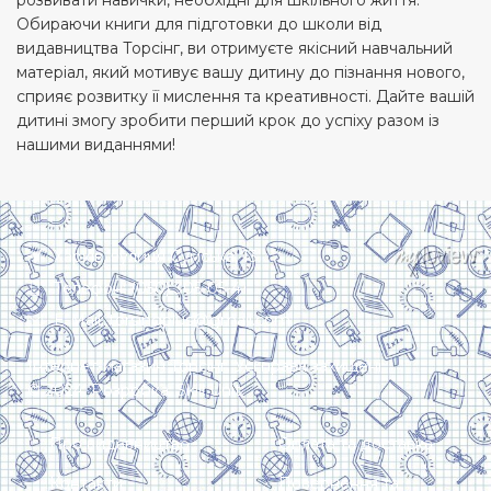
Обираючи книги для підготовки до школи від
видавництва Торсінг, ви отримуєте якісний навчальний
матеріал, який мотивує вашу дитину до пізнання нового,
сприяє розвитку її мислення та креативності. Дайте вашій
дитині змогу зробити перший крок до успіху разом із
нашими виданнями!
Харків, вулиця Сумська, 13
Телефон: (050) 305-05-41
E-Mail: torsingplus@gmail.com
Інтернет-магазин Торсінг. Усі права захищені
© 2024. Розробка:
Skill Unit
Про видавництво
Оплата та доставка
Контакти
Повернення та