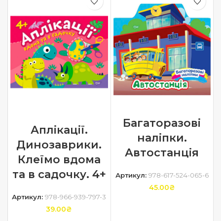
Багаторазові
Аплікації.
наліпки.
Динозаврики.
Автостанція
Клеїмо вдома
та в садочку. 4+
Артикул:
978-617-524-065-6
45.00
₴
Артикул:
978-966-939-797-3
ДОДАТИ В КОШИК
39.00
₴