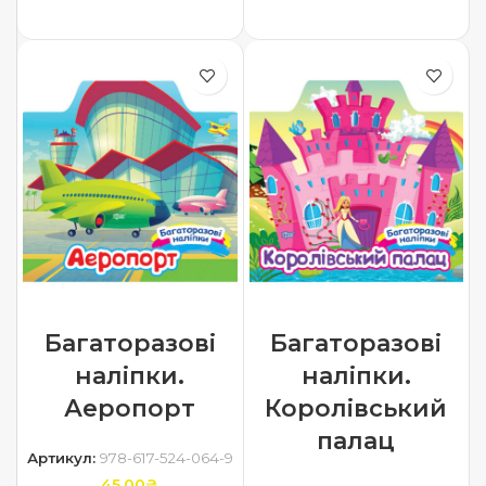
ДОДАТИ В КОШИК
Багаторазові
Багаторазові
наліпки.
наліпки.
Аеропорт
Королівський
палац
Артикул:
978-617-524-064-9
45.00
₴