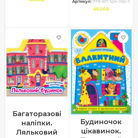
Артикул:
978-617-524-062-5
45.00
₴
ДОДАТИ В КОШИК
ДОДАТИ В КОШИК
Багаторазові
Будиночок
наліпки.
цікавинок.
Ляльковий