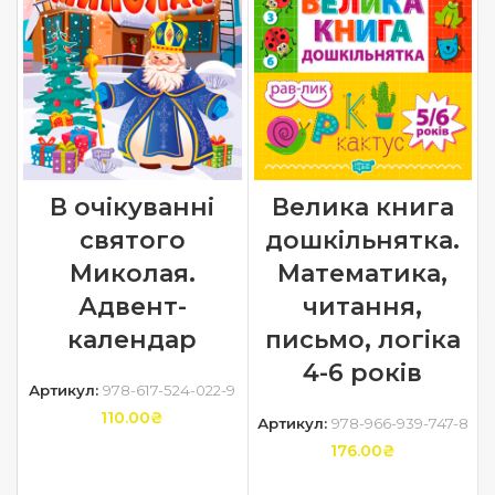
В очікуванні
Велика книга
святого
дошкільнятка.
Миколая.
Математика,
Адвент-
читання,
календар
письмо, логіка
4-6 років
Артикул:
978-617-524-022-9
110.00
₴
Артикул:
978-966-939-747-8
176.00
₴
ДОДАТИ В КОШИК
ДОДАТИ В КОШИК