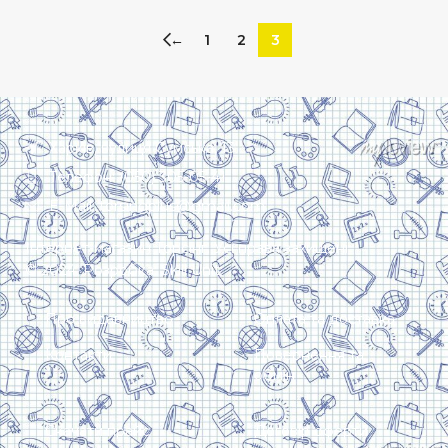
←
1
2
3
Харків, вулиця Сумська, 13
Телефон: (050) 305-05-41
E-Mail: torsingplus@gmail.com
Інтернет-магазин Торсінг. Усі права захищені
© 2024. Розробка:
Skill Unit
Про видавництво
Оплата та доставка
Контакти
Повернення та
обмін
Скачати прайс
Договір оферти