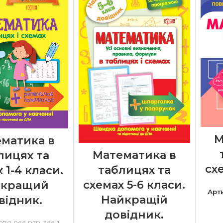
М
матика в
Математика в
лицях та
схе
таблицях та
 1-4 класи.
схемах 5-6 класи.
йкращий
Арт
Найкращій
відник.
довідник.