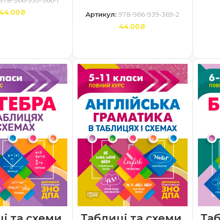
978-966-939-366-1
44.00
₴
Артикул:
978-966-939-369-2
44.00
₴
ТИ В КОШИК
ДОДАТИ В КОШИК
і та схеми.
Таблиці та схеми.
Таб