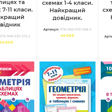
лицях та
схемах 1-4 класи.
 7-11 класи.
схе
Найкращий
йкращий
довідник.
відник
Артикул:
978-966-939-368-5
44.00
₴
978-966-939-372-2
Арт
44.00
₴
ДОДАТИ В КОШИК
ТИ В КОШИК