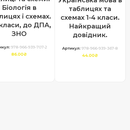
Українська мова в
Біологія в
таблицях та
лицях і схемах.
схемах 1-4 класи.
1класи, до ДПА,
Найкращий
ЗНО
довідник.
икул:
978-966-939-707-2
Артикул:
978-966-939-367-8
86.00
₴
44.00
₴
ДОДАТИ В КОШИК
ДОДАТИ В КОШИК