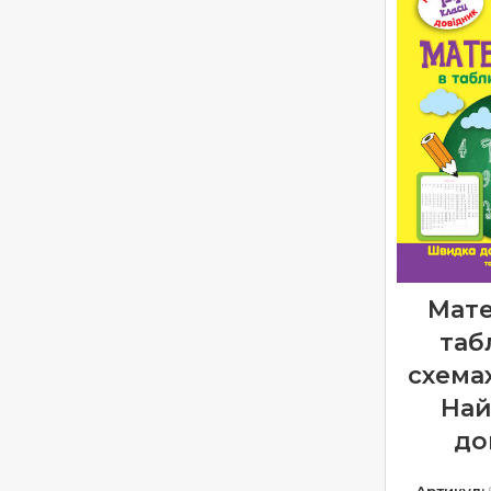
Мате
таб
схемах
На
до