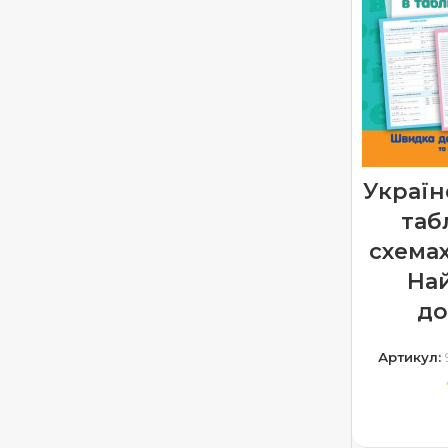
Україн
таб
схемах
На
до
Артикул:
ДОДА