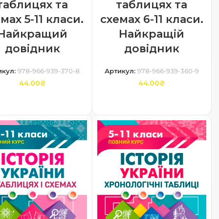
таблицях та
таблицях та
схемах 6-11 класи.
мах 5-11 класи.
Найкращій
Найкращий
довідник
довідник
Артикул:
978-966-939-360-9
икул:
978-966-939-370-8
44.00
₴
44.00
₴
ДОДАТИ В КОШИК
ДОДАТИ В КОШИК