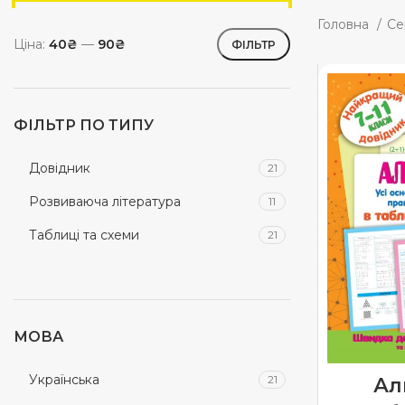
Головна
Се
Ціна:
40₴
—
90₴
ФІЛЬТР
ФІЛЬТР ПО ТИПУ
Довідник
21
Розвиваюча література
11
Таблиці та схеми
21
МОВА
Українська
21
Ал