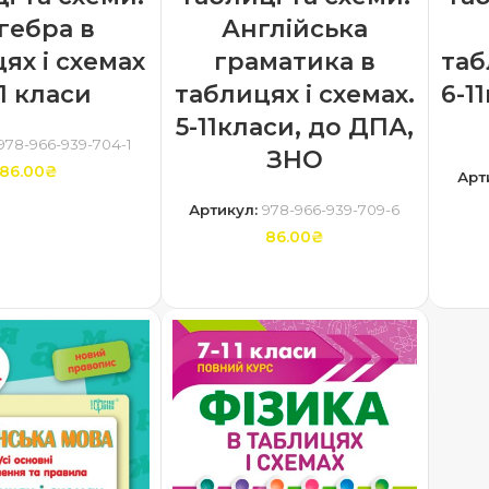
гебра в
Англійська
ях і схемах
граматика в
таб
11 класи
таблицях і схемах.
6-1
5-11класи, до ДПА,
978-966-939-704-1
ЗНО
86.00
₴
Арт
Артикул:
978-966-939-709-6
ТИ В КОШИК
86.00
₴
ДОДАТИ В КОШИК