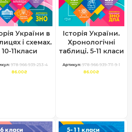
орія України в
Історія України.
лицях і схемах.
Хронологічні
10-11класи
таблиці. 5-11 класи
икул:
978-966-939-253-4
Артикул:
978-966-939-711-9-1
86.00
₴
86.00
₴
ДОДАТИ В КОШИК
ДОДАТИ В КОШИК