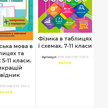
Фізика в таблицях
і схемах. 7-11 класи
ська мова в
лицях та
Артикул:
978-966-939-708-9
 5-11 класи.
86.00
₴
йкращій
ДОДАТИ В КОШИК
відник
978-966-939-359-3
44.00
₴
ТИ В КОШИК