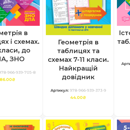
метрія в
Іст
ях і схемах.
таб
Геометрія в
 класи, до
таблицях та
А, ЗНО
схемах 7-11 класи.
Арт
Найкращій
978-966-939-705-8
довідник
86.00
₴
ТИ В КОШИК
Артикул:
978-966-939-373-9
44.00
₴
ДОДАТИ В КОШИК