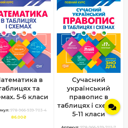
атематика в
Сучасний
таблицях та
український
мах. 5-6 класи
правопис в
таблицях і схемах.
икул:
978-966-939-703-4
5-11 класи
86.00
₴
Артикул:
978-966-939-702-7
ДОДАТИ В КОШИК