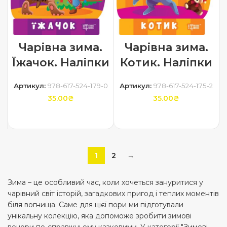
Чарівна зима.
Чарівна зима.
Їжачок. Наліпки
Котик. Наліпки
Артикул:
978-617-524-179-0
Артикул:
978-617-524-175-2
35.00
₴
35.00
₴
ДОДАТИ В КОШИК
ДОДАТИ В КОШИК
1
2
→
Зима – це особливий час, коли хочеться зануритися у
чарівний світ історій, загадкових пригод і теплих моментів
біля вогнища. Саме для цієї пори ми підготували
унікальну колекцію, яка допоможе зробити зимові
вечори по-справжньому казковими. У категорії "Зимові