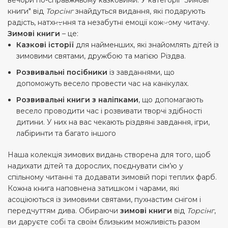
книги" від
Торсінг
знайдуться видання, які подарують
радість, натхнення та незабутні емоції кожному читачу.
Зимові книги
– це:
Казкові історії
для найменших, які знайомлять дітей із
зимовими святами, дружбою та магією Різдва.
Розвивальні посібники
із завданнями, що
допоможуть весело провести час на канікулах.
Розвивальні книги з наліпками
, що допомагають
весело проводити час і розвивати творчі здібності
дитини. У них на вас чекають різдвяні завдання, ігри,
лабіринти та багато іншого
Наша колекція зимових видань створена для того, щоб
надихати дітей та дорослих, поєднувати сім’ю у
спільному читанні та додавати зимовій порі теплих фарб.
Кожна книга наповнена затишком і чарами, які
асоціюються із зимовими святами, пухнастим снігом і
передчуттям дива. Обираючи
зимові книги
від
Торсінг
,
ви даруєте собі та своїм близьким можливість разом