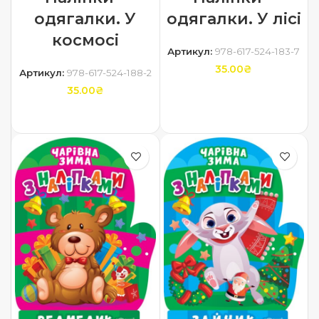
одягалки. У
одягалки. У лісі
космосі
Артикул:
978-617-524-183-7
35.00
₴
Артикул:
978-617-524-188-2
35.00
₴
ДОДАТИ В КОШИК
ДОДАТИ В КОШИК