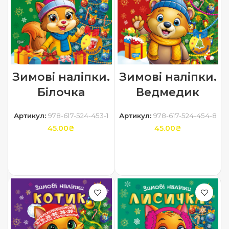
Зимові наліпки.
Зимові наліпки.
Білочка
Ведмедик
Артикул:
978-617-524-453-1
Артикул:
978-617-524-454-8
45.00
₴
45.00
₴
ДОДАТИ В КОШИК
ДОДАТИ В КОШИК