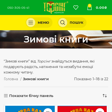
0
0.00
₴
050-305-05-41
МЕНЮ
ПОШУК
Зимові книги
“Зимові книги” від
Торсінг
знайдуться видання, які
подарують радість, натхнення та незабутні емоції
кожному читачу.
Головна
Зимові книги
Показано 1–18 із 22
Показати бічну панель