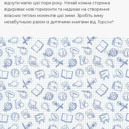
відчути магію цієї пори року. Нехай кожна сторінка
відкриває нові горизонти та надихає на створення
власних теплих моментів цієї зими. Зробіть зиму
незабутньою разом із дитячими книгами від
Торсінг
!
Харків, вулиця Сумська, 13
Телефон: (050) 305-05-41
E-Mail: torsingplus@gmail.com
Інтернет-магазин Торсінг. Усі права захищені
© 2024. Розробка:
Skill Unit
Про видавництво
Оплата та доставка
Контакти
Повернення та
обмін