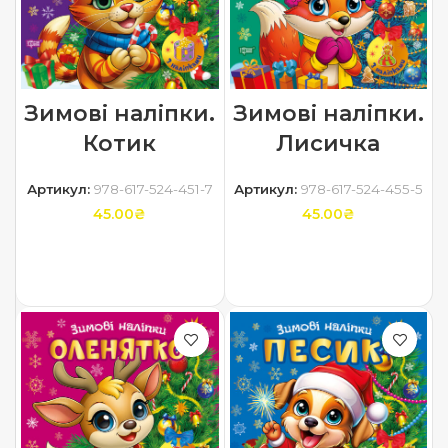
Зимові наліпки.
Зимові наліпки.
Котик
Лисичка
Артикул:
978-617-524-451-7
Артикул:
978-617-524-455-5
45.00
₴
45.00
₴
ДОДАТИ В КОШИК
ДОДАТИ В КОШИК