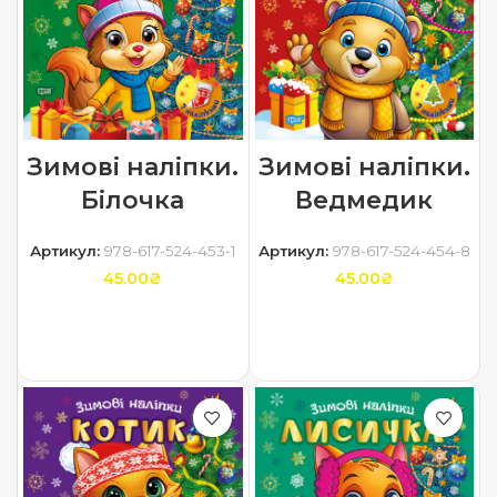
Зимові наліпки.
Зимові наліпки.
Білочка
Ведмедик
Артикул:
978-617-524-453-1
Артикул:
978-617-524-454-8
45.00
₴
45.00
₴
ДОДАТИ В КОШИК
ДОДАТИ В КОШИК