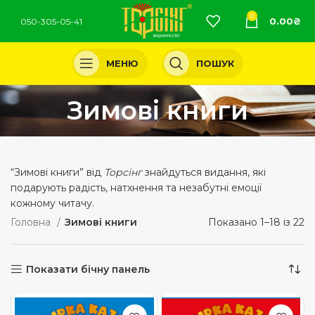
0
0.00
₴
050-305-05-41
МЕНЮ
ПОШУК
Зимові книги
“Зимові книги” від
Торсінг
знайдуться видання, які
подарують радість, натхнення та незабутні емоції
кожному читачу.
Головна
Зимові книги
Показано 1–18 із 22
Показати бічну панель