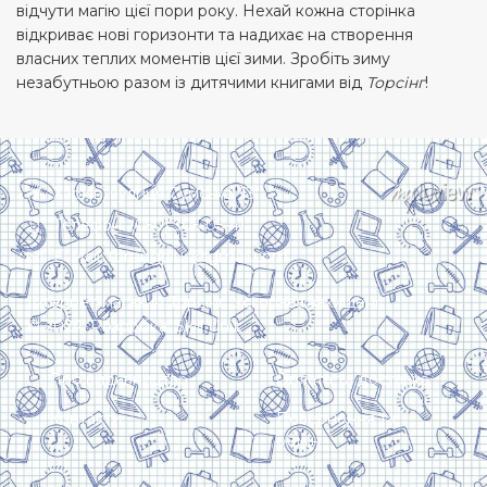
відчути магію цієї пори року. Нехай кожна сторінка
відкриває нові горизонти та надихає на створення
власних теплих моментів цієї зими. Зробіть зиму
незабутньою разом із дитячими книгами від
Торсінг
!
Харків, вулиця Сумська, 13
Телефон: (050) 305-05-41
E-Mail: torsingplus@gmail.com
Інтернет-магазин Торсінг. Усі права захищені
© 2024. Розробка:
Skill Unit
Про видавництво
Оплата та доставка
Контакти
Повернення та
обмін