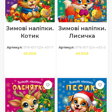
Зимові наліпки.
Зимові наліпки.
Котик
Лисичка
Артикул:
978-617-524-451-7
Артикул:
978-617-524-455-5
45.00
₴
45.00
₴
ДОДАТИ В КОШИК
ДОДАТИ В КОШИК