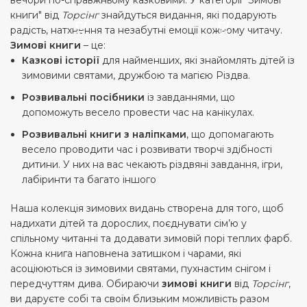
книги" від
Торсінг
знайдуться видання, які подарують
радість, натхнення та незабутні емоції кожному читачу.
Зимові книги
– це:
Казкові історії
для найменших, які знайомлять дітей із
зимовими святами, дружбою та магією Різдва.
Розвивальні посібники
із завданнями, що
допоможуть весело провести час на канікулах.
Розвивальні книги з наліпками
, що допомагають
весело проводити час і розвивати творчі здібності
дитини. У них на вас чекають різдвяні завдання, ігри,
лабіринти та багато іншого
Наша колекція зимових видань створена для того, щоб
надихати дітей та дорослих, поєднувати сім’ю у
спільному читанні та додавати зимовій порі теплих фарб.
Кожна книга наповнена затишком і чарами, які
асоціюються із зимовими святами, пухнастим снігом і
передчуттям дива. Обираючи
зимові книги
від
Торсінг
,
ви даруєте собі та своїм близьким можливість разом