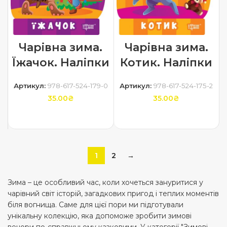
Чарівна зима.
Чарівна зима.
Їжачок. Наліпки
Котик. Наліпки
Артикул:
978-617-524-179-0
Артикул:
978-617-524-175-2
35.00
₴
35.00
₴
ДОДАТИ В КОШИК
ДОДАТИ В КОШИК
1
2
→
Зима – це особливий час, коли хочеться зануритися у
чарівний світ історій, загадкових пригод і теплих моментів
біля вогнища. Саме для цієї пори ми підготували
унікальну колекцію, яка допоможе зробити зимові
вечори по-справжньому казковими. У категорії "Зимові