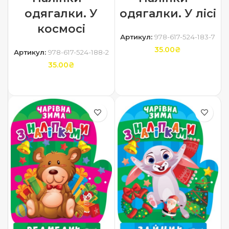
одягалки. У
одягалки. У лісі
космосі
Артикул:
978-617-524-183-7
35.00
₴
Артикул:
978-617-524-188-2
35.00
₴
ДОДАТИ В КОШИК
ДОДАТИ В КОШИК