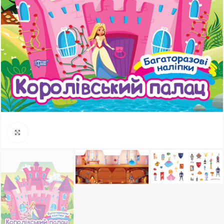
Клацніть, щоб збільшити