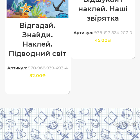
наклей. Наші
звірятка
Відгадай.
Артикул:
978-617-524-207-0
Знайди.
45.00
₴
Наклей.
Підводний світ
ДОДАТИ В КОШИК
Артикул:
978-966-939-493-4
32.00
₴
ДОДАТИ В КОШИК
Харків, вулиця Сумська, 13
Телефон: (050) 305-05-41