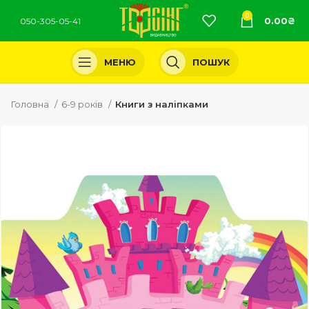
0
0.00
₴
050-305-05-41
МЕНЮ
ПОШУК
Головна
6-9 років
Книги з наліпками