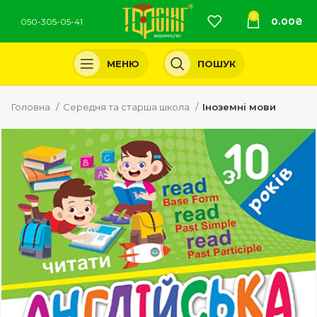
0
0.00
₴
050-305-05-41
МЕНЮ
ПОШУК
Головна
Середня та старша школа
Іноземні мови