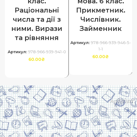
клас.
мова. 6 клас.
Раціональні
Прикметник.
числа та дії з
Числівник.
ними. Вирази
Займенник
та рівняння
Артикул:
978-966-939-946-5-
1-1
Артикул:
978-966-939-941-0
60.00
₴
60.00
₴
ДОДАТИ В КОШИК
ДОДАТИ В КОШИК
Харків, вулиця Сумська, 13
Телефон: (050) 305-05-41
E-Mail: torsingplus@gmail.com
Інтернет-магазин Торсінг. Усі права захищені