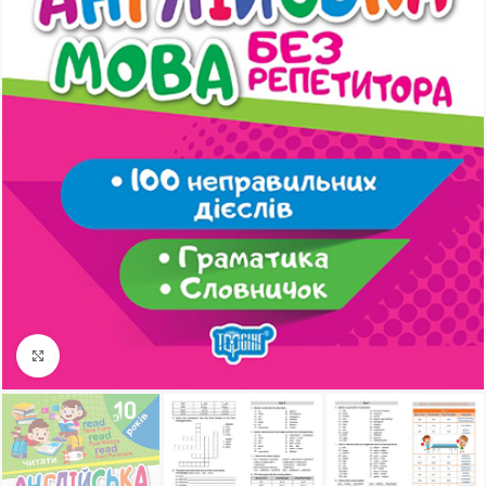
Клацніть, щоб збільшити