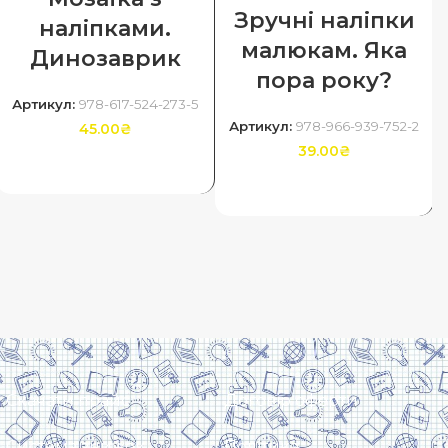
Зручні наліпки
наліпками.
малюкам. Яка
Динозаврик
пора року?
Артикул:
978-617-524-273-5
Артикул:
978-966-939-752-2
45.00
₴
39.00
₴
ДОДАТИ В КОШИК
ДОДАТИ В КОШИК
Скачати прайс
Договір оферти
Система знижок
Політика