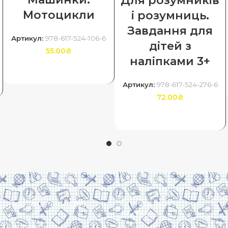
Для розумників
Мотоцикли
і розумниць.
Завдання для
Артикул:
978-617-524-106-6
дітей з
55.00
₴
наліпками 3+
ДОДАТИ В КОШИК
Артикул:
978-617-524-276-6
72.00
₴
ДОДАТИ В КОШИК
Про видавництво
Оплата та
доставка
Контакти