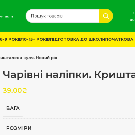
онтакти
до
6-9 РОКІВ
10-15+ РОКІВ
ПІДГОТОВКА ДО ШКОЛИ
ПОЧАТКОВА
ришталева куля. Новий рік
Чарівні наліпки. Кришт
39.00
₴
ВАГА
РОЗМІРИ