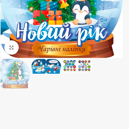
Клацніть, щоб збільшити