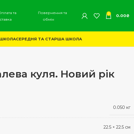
Оплата та
Повернення та
0
0.00
₴
ставка
обмін
 ШКОЛА
СЕРЕДНЯ ТА СТАРША ШКОЛА
алева куля. Новий рік
0.050 кг
22.5 × 22.5 см