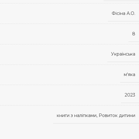
Фісіна А.О.
8
Українська
м'яка
2023
книги з наліпками, Ровиток дитини