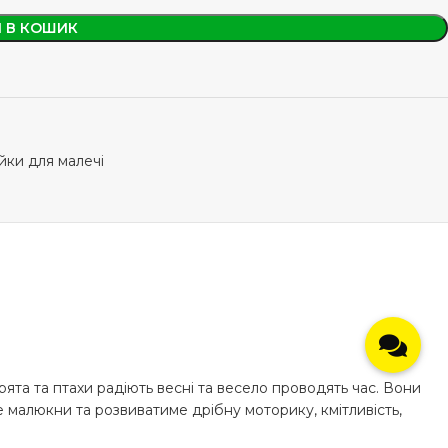
 В КОШИК
йки для малечі
ірята та птахи радіють весні та весело проводять час. Вони
 малюкни та розвиватиме дрібну моторику, кмітливість,