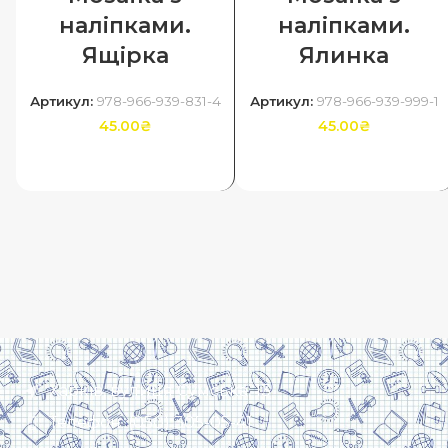
наліпками.
наліпками.
Ящірка
Ялинка
Артикул:
978-966-939-831-4
Артикул:
978-966-939-999-1
45.00
₴
45.00
₴
ДОДАТИ В КОШИК
ДОДАТИ В КОШИК
Харків, вулиця Сумська, 13
Телефон: (050) 305-05-41