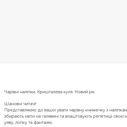
Чарівні наліпки. Кришталева куля. Новий рік
Шановні читачі!
Представляємо до вашої уваги чарівну книжечку з наліпками у
збирають квіти на галявині та влаштовують репетиції своєї
уяву, логіку та фантазію.