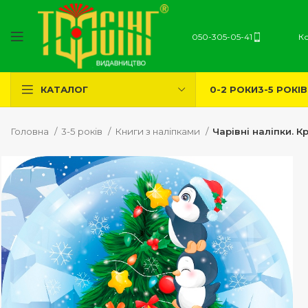
050-305-05-41
К
0-2 РОКИ
3-5 РОКІВ
КАТАЛОГ
Головна
3-5 років
Книги з наліпками
Чарівні наліпки. К