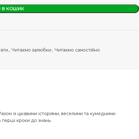
 В КОШИК
тати
,
Читаємо залюбки
,
Читаємо самостійно
азом із цікавими історіями, веселими та кумедними
ь перші кроки до знань.