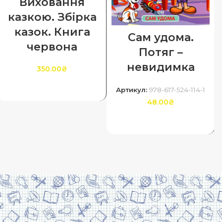
Виховання
казкою. Збірка
казок. Книга
Сам удома.
червона
Потяг –
невидимка
350.00
₴
ДОДАТИ В КОШИК
Артикул:
978-617-524-114-1
48.00
₴
ДОДАТИ В КОШИК
Скачати прайс
Договір оферти