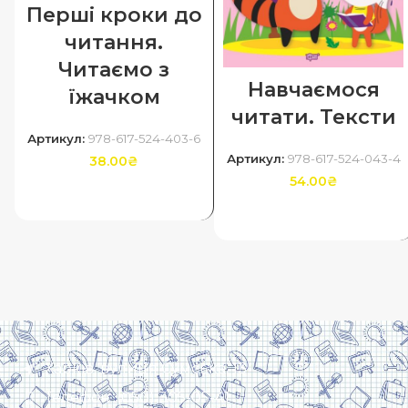
Перші кроки до
читання.
Читаємо з
Навчаємося
їжачком
читати. Тексти
Артикул:
978-617-524-403-6
Артикул:
978-617-524-043-4
38.00
₴
54.00
₴
ДОДАТИ В КОШИК
ДОДАТИ В КОШИК
Харків, вулиця Сумська, 13
Телефон: (050) 305-05-41