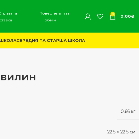
Оплата та
Повернення та
0
0.00
₴
ставка
обмін
 ШКОЛА
СЕРЕДНЯ ТА СТАРША ШКОЛА
хвилин
0.66 кг
22.5 × 22.5 см