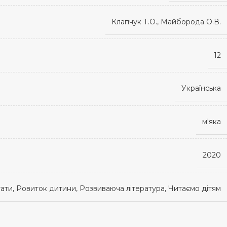
Клапчук Т.О., Майборода О.В.
12
Українська
м'яка
2020
итати, Ровиток дитини, Розвиваюча література, Читаємо дітям