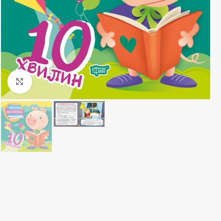
Клацніть, щоб збільшити