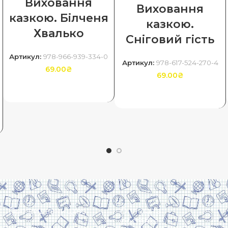
Виховання
Виховання
казкою. Білченя
казкою.
Хвалько
Сніговий гість
Артикул:
978-966-939-334-0
Артикул:
978-617-524-270-4
69.00
₴
69.00
₴
ДОДАТИ В КОШИК
ДОДАТИ В КОШИК
Про видавництво
Оплата та
доставка