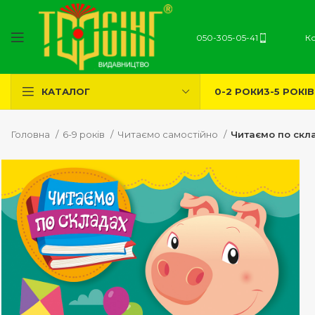
050-305-05-41
К
0-2 РОКИ
3-5 РОКІВ
КАТАЛОГ
Головна
6-9 років
Читаємо самостійно
Читаємо по скл