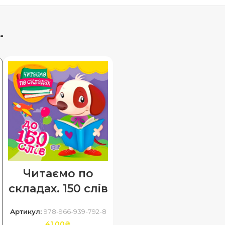
…
Читаємо по
складах. 150 слів
Артикул:
978-966-939-792-8
41.00
₴