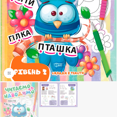
Клацніть, щоб збільшити