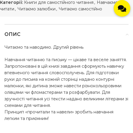
Категорії:
Книги для самостійного читання
,
Навчаємось
читати
,
Читаємо залюбки
,
Читаємо самостійно
ОПИС
Читаємо та наводимо. Другий рівень
Навчання читанню та письму — цікаве та веселе заняття.
Запропоновані в цій книзі завдання сформують навичку
впевненого читання словосполучень. Для підготовки
руки до письма на кожній сторінці надано контурні
малюнки, які дитина зможе навести різнокольоровими
олівцями чи фломастерами та розфарбувати. Для
зручності читання усі тексти надано великими літерами зі
схемами для читання.
Принцип «прочитали та навели» зробить навчання
легким та приємним!