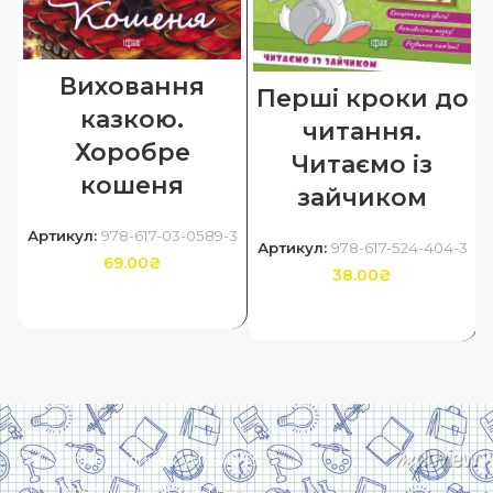
Виховання
Перші кроки до
казкою.
читання.
Хоробре
Читаємо із
кошеня
зайчиком
Артикул:
978-617-03-0589-3
Артикул:
978-617-524-404-3
69.00
₴
38.00
₴
ДОДАТИ В КОШИК
ДОДАТИ В КОШИК
Харків, вулиця Сумська, 13
Телефон: (050) 305-05-41