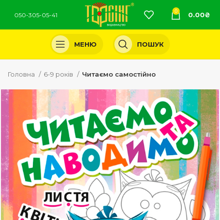
0
0.00
₴
050-305-05-41
МЕНЮ
ПОШУК
Головна
6-9 років
Читаємо самостійно