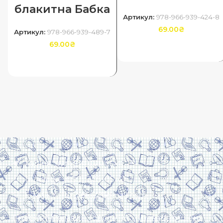
блакитна Бабка
Артикул:
978-966-939-424-8
69.00
₴
Артикул:
978-966-939-489-7
69.00
₴
ДОДАТИ В КОШИК
ДОДАТИ В КОШИК
Харків, вулиця Сумська, 13
Телефон: (050) 305-05-41
E-Mail: torsingplus@gmail.com
Інтернет-магазин Торсінг. Усі права захищені