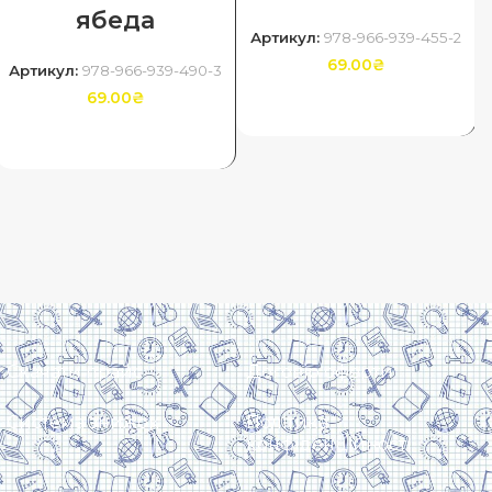
ябеда
Артикул:
978-966-939-455-2
69.00
₴
Артикул:
978-966-939-490-3
69.00
₴
ДОДАТИ В КОШИК
ДОДАТИ В КОШИК
Скачати прайс
Договір оферти
Система знижок
Політика
конфіденційності