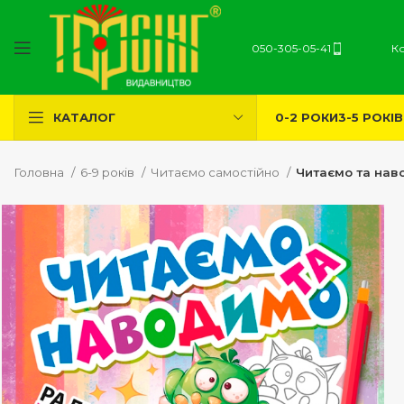
050-305-05-41
К
0-2 РОКИ
3-5 РОКІВ
КАТАЛОГ
Головна
6-9 років
Читаємо самостійно
Читаємо та нав