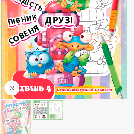
Клацніть, щоб збільшити