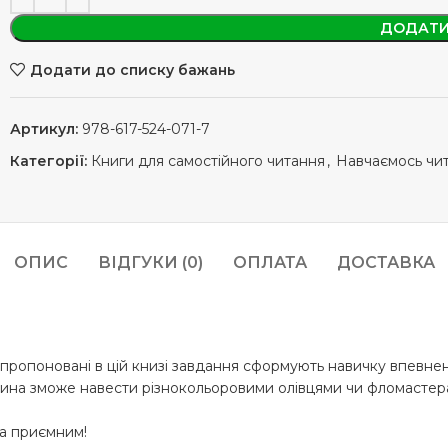
ДОДАТИ
Додати до списку бажань
Артикул:
978-617-524-071-7
Категорії:
Книги для самостійного читання
,
Навчаємось чи
ОПИС
ВІДГУКИ (0)
ОПЛАТА
ДОСТАВКА
апропоновані в цій книзі завдання сформують навичку впевне
итина зможе навести різнокольоровими олівцями чи фломастера
та приємним!