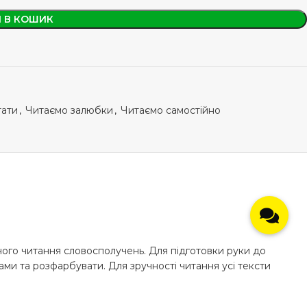
 В КОШИК
тати
,
Читаємо залюбки
,
Читаємо самостійно
ного читання словосполучень. Для підготовки руки до
ми та розфарбувати. Для зручності читання усі тексти