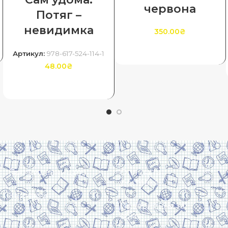
червона
Потяг –
невидимка
350.00
₴
ДОДАТИ В КОШИК
Артикул:
978-617-524-114-1
48.00
₴
ДОДАТИ В КОШИК
Про видавництво
Оплата та
доставка
Контакти
Повернення та
обмін