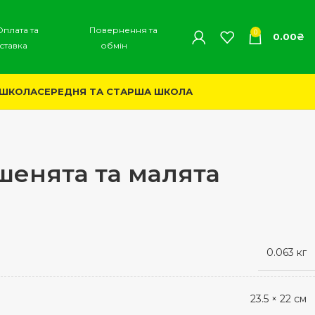
Оплата та
Повернення та
0
0.00
₴
ставка
обмін
 ШКОЛА
СЕРЕДНЯ ТА СТАРША ШКОЛА
шенята та малята
0.063 кг
23.5 × 22 см