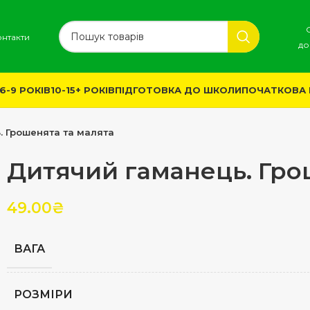
онтакти
до
6-9 РОКІВ
10-15+ РОКІВ
ПІДГОТОВКА ДО ШКОЛИ
ПОЧАТКОВА
. Грошенята та малята
Дитячий гаманець. Гро
49.00
₴
ВАГА
РОЗМІРИ