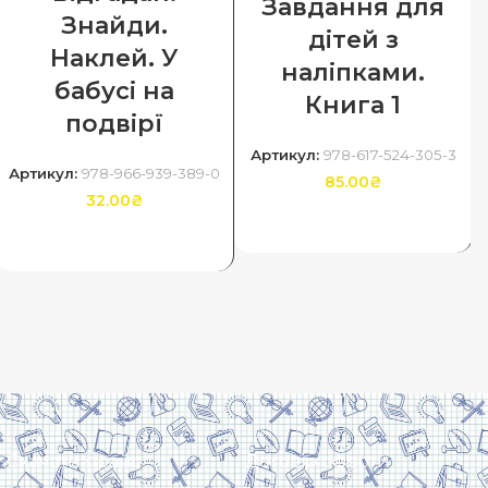
Завдання для
Знайди.
дітей з
Наклей. У
наліпками.
бабусі на
Книга 1
подвірї
Артикул:
978-617-524-305-3
Артикул:
978-966-939-389-0
85.00
₴
32.00
₴
ДОДАТИ В КОШИК
ДОДАТИ В КОШИК
Скачати прайс
Договір оферти