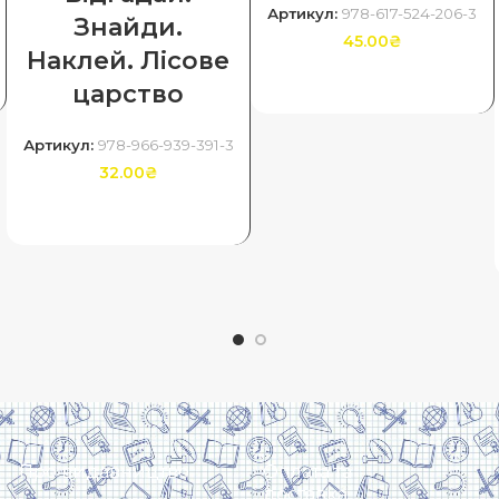
Артикул:
978-617-524-206-3
Знайди.
45.00
₴
Наклей. Лісове
ДОДАТИ В КОШИК
царство
Артикул:
978-966-939-391-3
32.00
₴
ДОДАТИ В КОШИК
Про видавництво
Оплата та
доставка