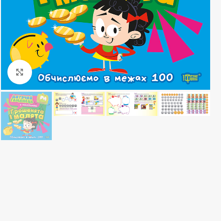
Клацніть, щоб збільшити