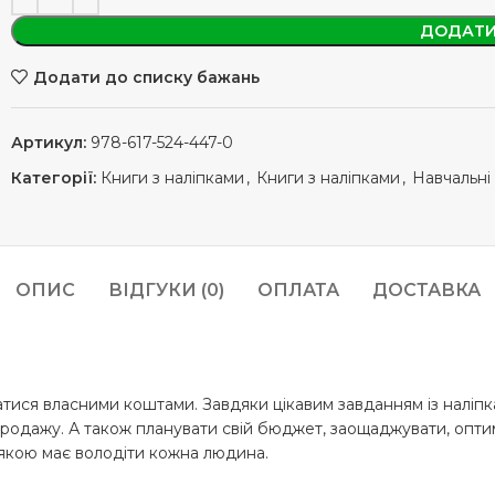
ДОДАТИ
Додати до списку бажань
Артикул:
978-617-524-447-0
Категорії:
Книги з наліпками
,
Книги з наліпками
,
Навчальні
ОПИС
ВІДГУКИ (0)
ОПЛАТА
ДОСТАВКА
ся власними коштами. Завдяки цікавим завданням із наліпка
продажу. А також планувати свій бюджет, заощаджувати, оптим
 якою має володіти кожна людина.