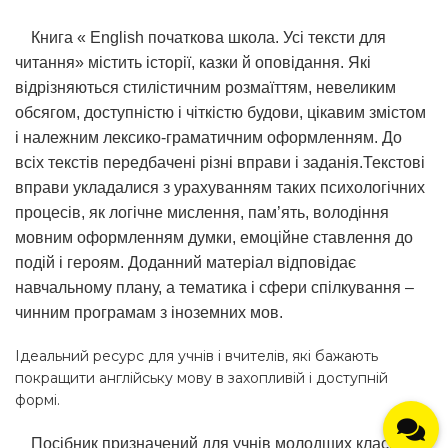
Книга « English початкова школа. Усі тексти для
читання» містить історії, казки й оповідання. Які
відрізняються стилістичним розмаїттям, невеликим
обсягом, доступністю і чіткістю будови, цікавим змістом
і належним лексико-граматичним оформленням. До
всіх текстів передбачені різні вправи і заданія.Текстові
вправи укладалися з урахуванням таких психологічних
процесів, як логічне мислення, пам’ять, володіння
мовним оформленням думки, емоційне ставлення до
подій і героям. Доданний матеріал відповідає
навчальному плану, а тематика і сфери спілкування –
чинним програмам з іноземних мов.
Ідеальний ресурс для учнів і вчителів, які бажають
покращити англійську мову в захопливій і доступній
формі.
Посібник призначений для учнів молодших класів