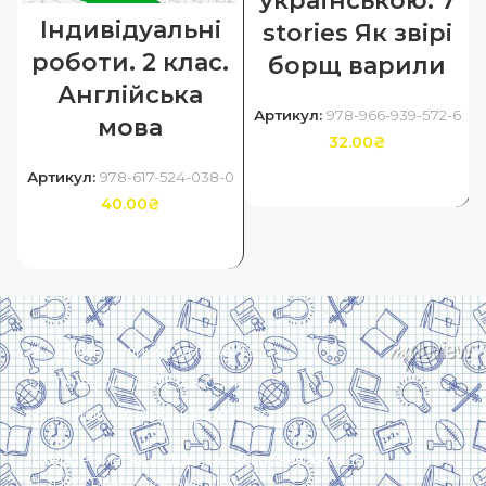
українською. 7
Індивідуальні
stories Як звірі
роботи. 2 клас.
борщ варили
Англійська
Артикул:
978-966-939-572-6
мова
32.00
₴
Артикул:
978-617-524-038-0
ДОДАТИ В КОШИК
40.00
₴
ДОДАТИ В КОШИК
Харків, вулиця Сумська, 13
Телефон: (050) 305-05-41
E-Mail: torsingplus@gmail.com
Інтернет-магазин Торсінг. Усі права захищені
© 2024. Розробка:
Skill Unit