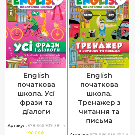
English
English
початкова
початкова
школа. Усі
школа.
фрази та
Тренажер з
діалоги
читання та
письма
Артикул:
978-966-939-381-4
90.00
₴
Артикул:
978-966-939-550-4