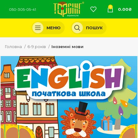
0
0.00
₴
050-305-05-41
МЕНЮ
ПОШУК
Головна
6-9 років
Іноземні мови