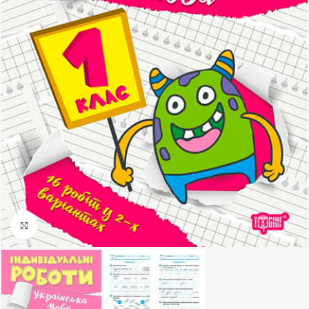
Клацніть, щоб збільшити