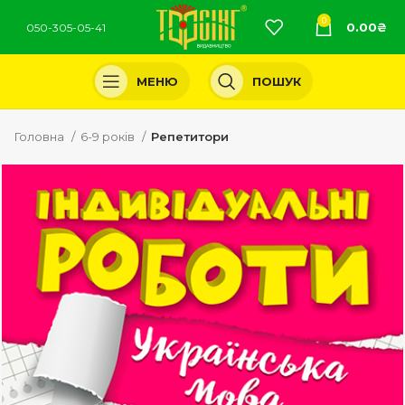
0
0.00
₴
050-305-05-41
МЕНЮ
ПОШУК
Головна
6-9 років
Репетитори