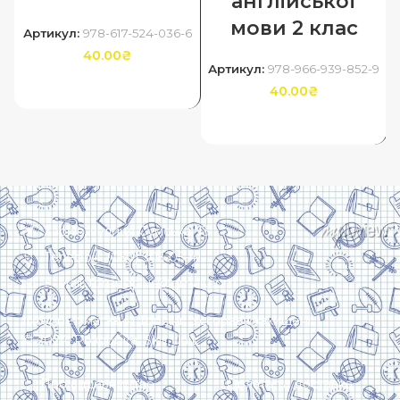
англійської
мови 2 клас
Артикул:
978-617-524-036-6
40.00
₴
Артикул:
978-966-939-852-9
ДОДАТИ В КОШИК
40.00
₴
ДОДАТИ В КОШИК
Харків, вулиця Сумська, 13
Телефон: (050) 305-05-41
E-Mail: torsingplus@gmail.com
Інтернет-магазин Торсінг. Усі права захищені
© 2024. Розробка:
Skill Unit
Про видавництво
Оплата та доставка