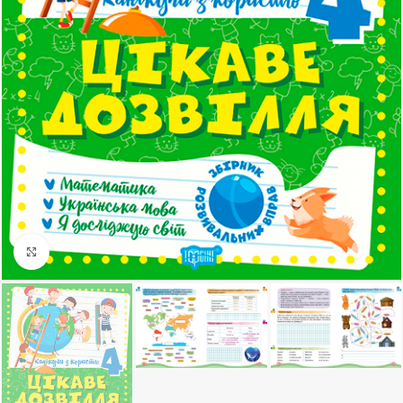
Клацніть, щоб збільшити