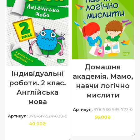
Домашня
Індивідуальні
академія. Мамо,
роботи. 2 клас.
навчи логічно
Англійська
мислити
мова
Артикул:
978-966-939-772-0
Артикул:
978-617-524-038-0
56.00
₴
40.00
₴
ДОДАТИ В КОШИК
ДОДАТИ В КОШИК