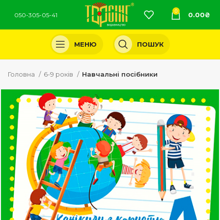
0
0.00
₴
050-305-05-41
МЕНЮ
ПОШУК
Головна
6-9 років
Навчальні посібники