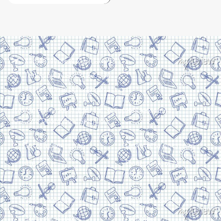
Харків, вулиця Сумська, 13
Телефон: (050) 305-05-41
E-Mail: torsingplus@gmail.com
Інтернет-магазин Торсінг. Усі права захищені
© 2024. Розробка:
Skill Unit
Про видавництво
Оплата та доставка
Контакти
Повернення та
обмін
Скачати прайс
Договір оферти
Система знижок
Політика