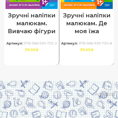
Зручні наліпки
Зручні наліпки
малюкам.
малюкам. Де
Вивчаю фігури
моя їжа
Артикул:
978-966-939-755-3
Артикул:
978-966-939-750-8
39.00
₴
39.00
₴
ДОДАТИ В КОШИК
ДОДАТИ В КОШИК
Харків, вулиця Сумська, 13
Телефон: (050) 305-05-41
E-Mail: torsingplus@gmail.com