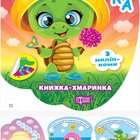
Клацніть, щоб збільшити