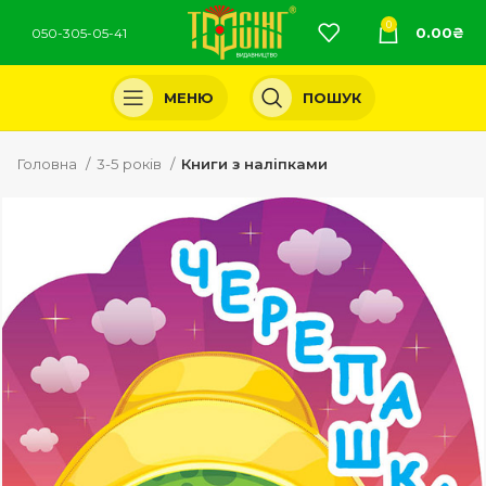
0
0.00
₴
050-305-05-41
МЕНЮ
ПОШУК
Головна
3-5 років
Книги з наліпками