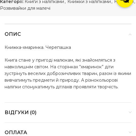
Категорії:
Книги з наліпками
,
Книжки з наліпками
,
Новинки
,
Розвивайки для малечі
ОПИС
Книжка-хмаринка. Черепашка
Книга стане у пригоді малюкам, які знайомляться з
навколишнім світом. На сторінках “хмаринок” діти
зустрінуть веселих доброзичливих тварин, разом із якими
вивчатимуть предмети й природу. А різнокольорові
наліпки спонукатимуть дітлахів проявляти творчість.
ВІДГУКИ (0)
ОПЛАТА