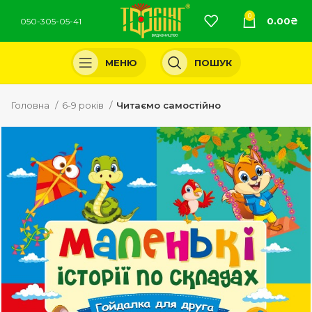
0
0.00
₴
050-305-05-41
МЕНЮ
ПОШУК
Головна
6-9 років
Читаємо самостійно