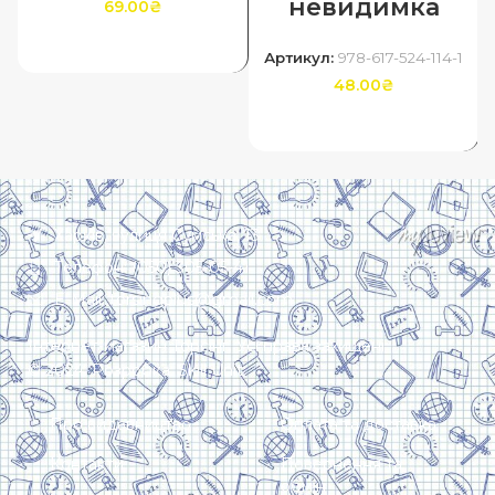
невидимка
69.00
₴
ДОДАТИ В КОШИК
Артикул:
978-617-524-114-1
48.00
₴
ДОДАТИ В КОШИК
Харків, вулиця Сумська, 13
Телефон: (050) 305-05-41
E-Mail: torsingplus@gmail.com
Інтернет-магазин Торсінг. Усі права захищені
© 2024. Розробка:
Skill Unit
Про видавництво
Оплата та доставка
Контакти
Повернення та
обмін