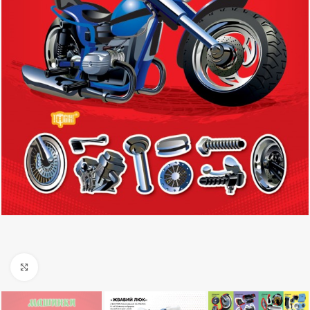
Клацніть, щоб збільшити