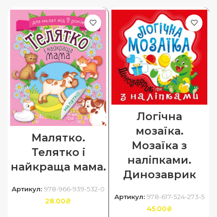
Логічна
мозаїка.
Малятко.
Мозаїка з
Телятко і
наліпками.
найкраща мама.
Динозаврик
Артикул:
978-966-939-532-0
Артикул:
978-617-524-273-5
28.00
₴
45.00
₴