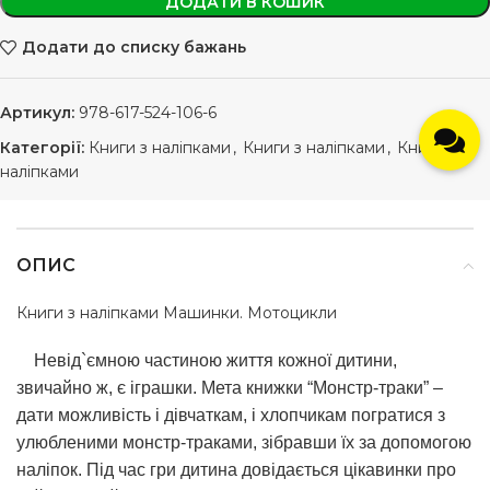
ДОДАТИ В КОШИК
Додати до списку бажань
Артикул:
978-617-524-106-6
Категорії:
Книги з наліпками
,
Книги з наліпками
,
Книжки з
наліпками
ОПИС
Книги з наліпками Машинки. Мотоцикли
Невід`ємною частиною життя кожної дитини,
звичайно ж, є іграшки. Мета книжки “Монстр-траки” –
дати можливість і дівчаткам, і хлопчикам погратися з
улюбленими монстр-траками, зібравши їх за допомогою
наліпок. Під час гри дитина довідається цікавинки про