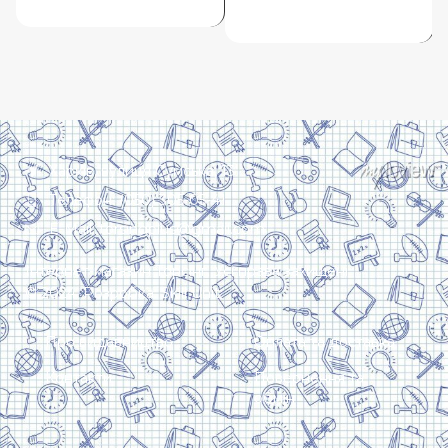
ДОДАТИ В КОШИК
ДОДАТИ В КОШИК
Харків, вулиця Сумська, 13
Телефон: (050) 305-05-41
E-Mail: torsingplus@gmail.com
Інтернет-магазин Торсінг. Усі права захищені
© 2024. Розробка:
Skill Unit
Про видавництво
Оплата та доставка
Контакти
Повернення та
обмін