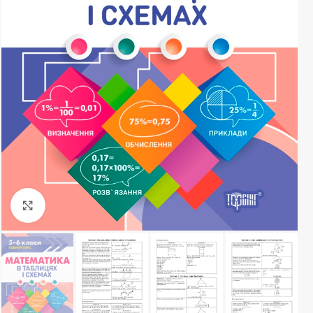
Клацніть, щоб збільшити