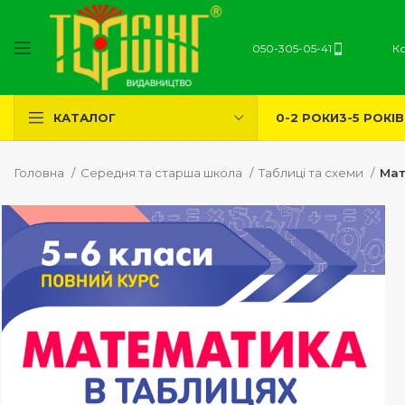
050-305-05-41
К
0-2 РОКИ
3-5 РОКІВ
КАТАЛОГ
Головна
Середня та старша школа
Таблиці та схеми
Мат