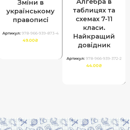
Алгебра в
Зміни в
таблицях та
українському
схемах 7-11
правописі
класи.
Артикул:
978-966-939-873-4
Найкращий
49.00
₴
довідник
ДОДАТИ В КОШИК
Артикул:
978-966-939-372-2
44.00
₴
ДОДАТИ В КОШИК