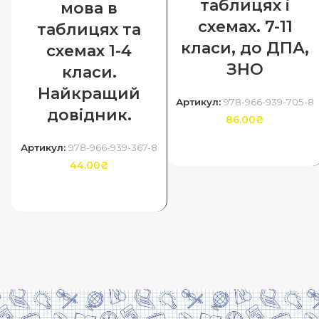
таблицях і
мова в
схемах. 7-11
таблицях та
класи, до ДПА,
схемах 1-4
ЗНО
класи.
Найкращий
Артикул:
978-966-939-705-8
довідник.
86.00
₴
ДОДАТИ В КОШИК
Артикул:
978-966-939-367-8
44.00
₴
ДОДАТИ В КОШИК