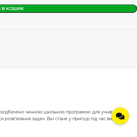
 В КОШИК
 передбачено чинною шкільною програмою для учнів 5-6
 розв’язання задач. Він стане у пригоді під час вивчення