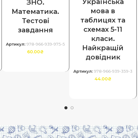
Українська
ЗНО.
мова в
Математика.
таблицях та
Тестові
схемах 5-11
завдання
класи.
Артикул:
978-966-939-975-5
Найкращій
60.00
₴
довідник
ДОДАТИ В КОШИК
Артикул:
978-966-939-359-3
44.00
₴
ДОДАТИ В КОШИК