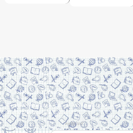
Харків, вулиця Сумська, 13
Телефон: (050) 305-05-41
E-Mail: torsingplus@gmail.com
Інтернет-магазин Торсінг. Усі права захищені
© 2024. Розробка:
Skill Unit