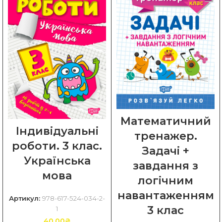
Математичний
Індивідуальні
тренажер.
роботи. 3 клас.
Задачі +
Українська
завдання з
мова
логічним
навантаженням
Артикул:
978-617-524-034-2-
3 клас
1
40.00
₴