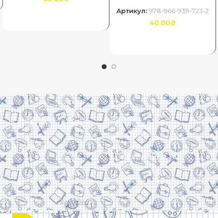
Артикул:
978-966-939-723-2
ДОДАТИ В КОШИК
40.00
₴
ДОДАТИ В КОШИК
Про видавництво
Оплата та
доставка
Контакти
Повернення та
обмін