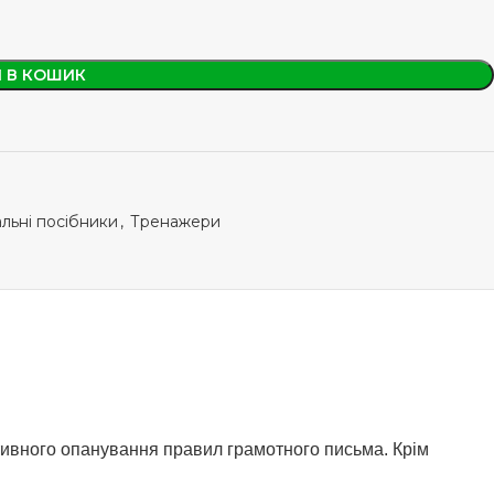
 В КОШИК
льні посібники
,
Тренажери
ивного опанування правил грамотного письма. Крім