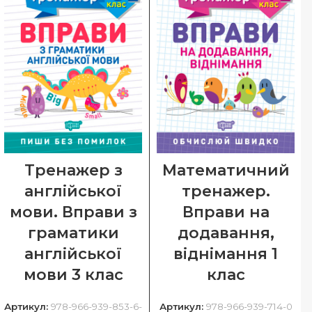
Тренажер з
Математичний
англійської
тренажер.
мови. Вправи з
Вправи на
граматики
додавання,
англійської
віднімання 1
мови 3 клас
клас
Артикул:
978-966-939-853-6-
Артикул:
978-966-939-714-0