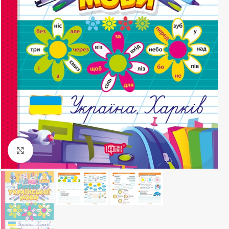
Клацніть, щоб збільшити