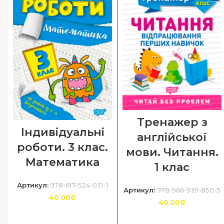
Тренажер з
Індивідуальні
англійської
роботи. 3 клас.
мови. Читання.
Математика
1 клас
Артикул:
978-617-524-031-1
Артикул:
978-966-939-850-5
40.00
₴
40.00
₴
ДОДАТИ В КОШИК
ДОДАТИ В КОШИК