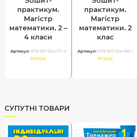
Зошит-
Зошит-
практикум.
практикум.
Магістр
Магiстр
математики. 2 –
математики. 2
4 класи
клас
Артикул:
978-617-524-171-4
Артикул:
978-617-524-169-1
97.00
₴
97.00
₴
ДОДАТИ В КОШИК
ДОДАТИ В КОШИК
СУПУТНІ ТОВАРИ