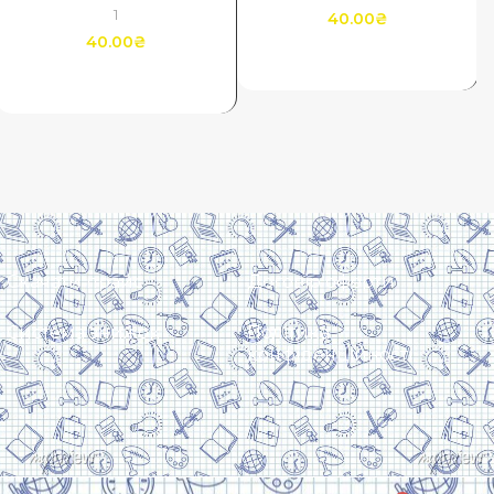
1
40.00
₴
40.00
₴
ДОДАТИ В КОШИК
ДОДАТИ В КОШИК
Скачати прайс
Договір оферти
Система знижок
Політика
конфіденційності