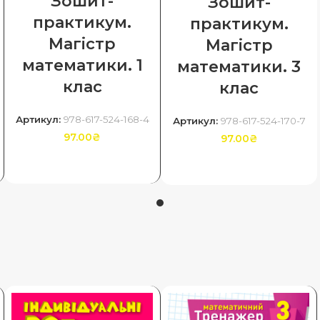
Зошит-
Зошит-
практикум.
практикум.
Магiстр
Магiстр
математики. 1
математики. 3
клас
клас
Артикул:
978-617-524-168-4
Артикул:
978-617-524-170-7
97.00
₴
97.00
₴
ДОДАТИ В КОШИК
ДОДАТИ В КОШИК