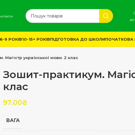
онтакти
до
6-9 РОКІВ
10-15+ РОКІВ
ПІДГОТОВКА ДО ШКОЛИ
ПОЧАТКОВА
. Магістр української мови. 2 клас
Зошит-практикум. Магіс
клас
97.00
₴
ВАГА