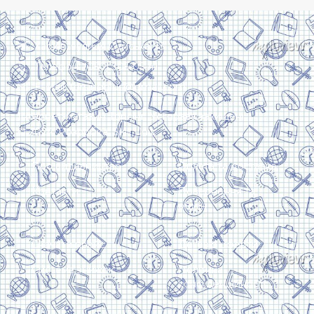
Харків, вулиця Сумська, 13
Телефон: (050) 305-05-41
E-Mail: torsingplus@gmail.com
Інтернет-магазин Торсінг. Усі права захищені
© 2024. Розробка:
Skill Unit
Про видавництво
Оплата та доставка
Контакти
Повернення та
обмін
Скачати прайс
Договір оферти
Система знижок
Політика
конфіденційності