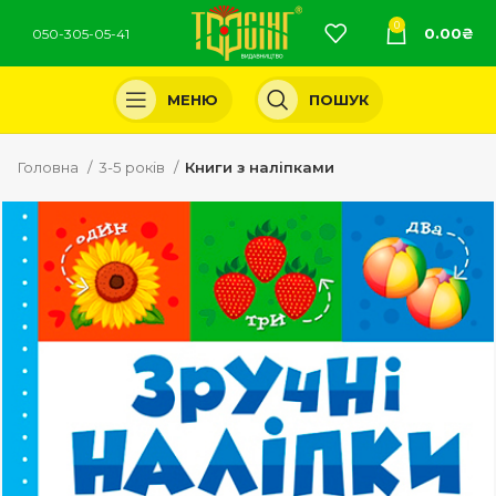
0
0.00
₴
050-305-05-41
МЕНЮ
ПОШУК
Головна
3-5 років
Книги з наліпками