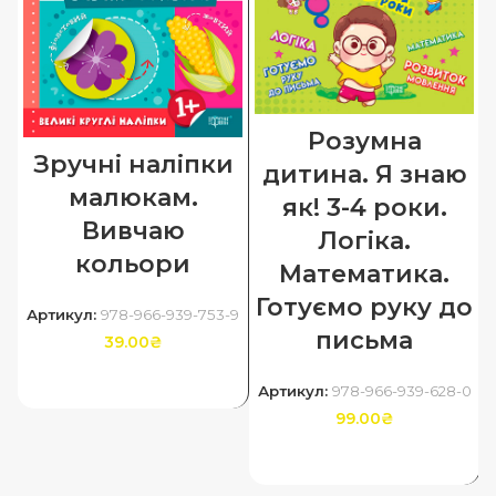
Розумна
Зручні наліпки
дитина. Я знаю
малюкам.
як! 3-4 роки.
Вивчаю
Логіка.
кольори
Математика.
Готуємо руку до
Артикул:
978-966-939-753-9
письма
39.00
₴
ДОДАТИ В КОШИК
Артикул:
978-966-939-628-0
99.00
₴
ДОДАТИ В КОШИК