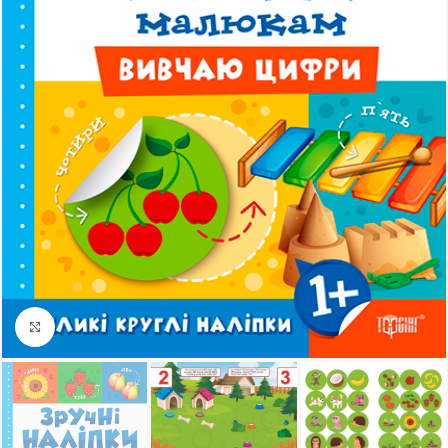
Клацніть, щоб збільшити