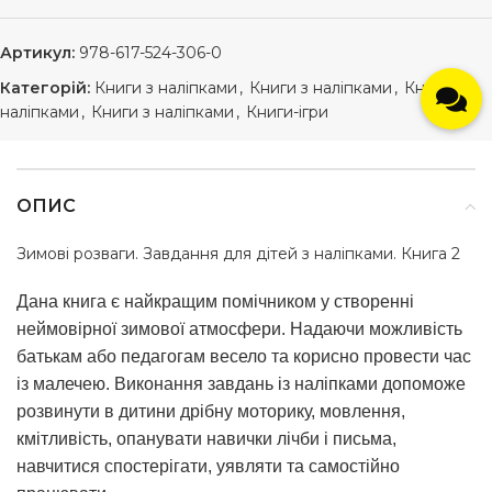
Артикул:
978-617-524-306-0
Категорій:
Книги з наліпками
,
Книги з наліпками
,
Книги з
наліпками
,
Книги з наліпками
,
Книги-ігри
ОПИС
Зимові розваги. Завдання для дітей з наліпками. Книга 2
Дана книга є найкращим помічником у створенні
неймовірної зимової атмосфери. Надаючи можливість
батькам або педагогам весело та корисно провести час
із малечею. Виконання завдань із наліпками допоможе
розвинути в дитини дрібну моторику, мовлення,
кмітливість, опанувати навички лічби і письма,
навчитися спостерігати, уявляти та самостійно