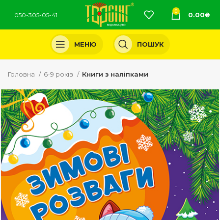
0
0.00
₴
050-305-05-41
МЕНЮ
ПОШУК
Головна
6-9 років
Книги з наліпками