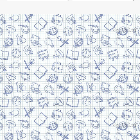
Харків, вулиця Сумська, 13
Телефон: (050) 305-05-41
E-Mail: torsingplus@gmail.com
Інтернет-магазин Торсінг. Усі права захищені
© 2024. Розробка:
Skill Unit
Про видавництво
Оплата та доставка
Контакти
Повернення та
обмін
Скачати прайс
Договір оферти
Система знижок
Політика
конфіденційності