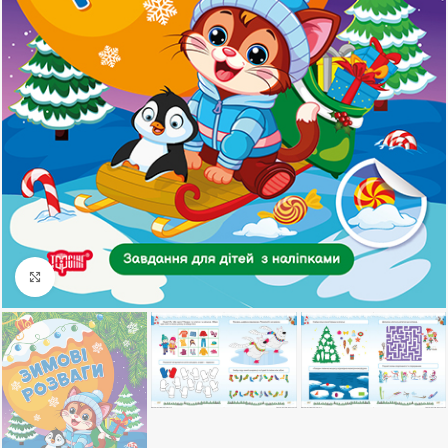
Клацніть, щоб збільшити