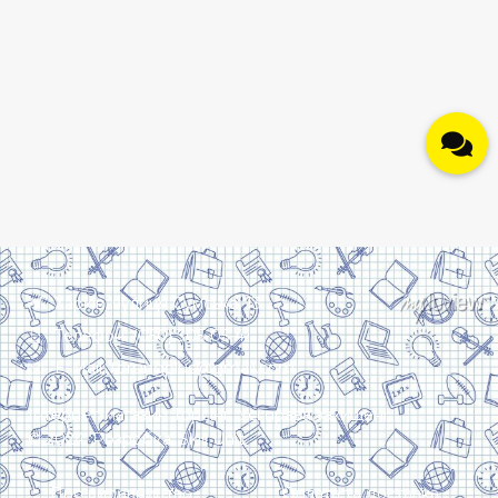
Харків, вулиця Сумська, 13
Телефон: (050) 305-05-41
E-Mail: torsingplus@gmail.com
Інтернет-магазин Торсінг. Усі права захищені
© 2024. Розробка:
Skill Unit
Про видавництво
Оплата та доставка