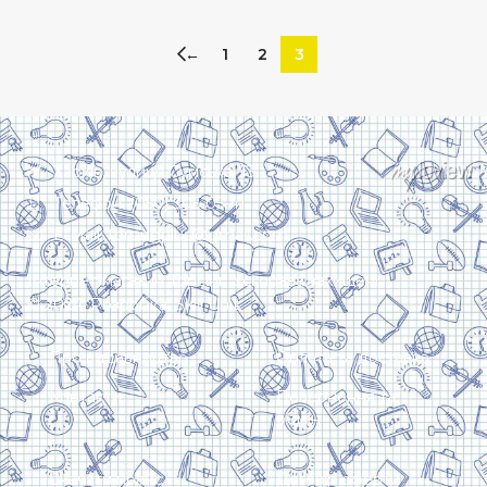
←
1
2
3
Харків, вулиця Сумська, 13
Телефон: (050) 305-05-41
E-Mail: torsingplus@gmail.com
Інтернет-магазин Торсінг. Усі права захищені
© 2024. Розробка:
Skill Unit
Про видавництво
Оплата та доставка
Контакти
Повернення та
обмін
Скачати прайс
Договір оферти