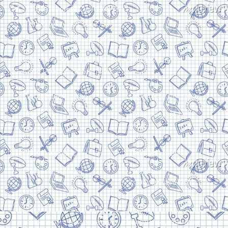
Харків, вулиця Сумська, 13
Телефон: (050) 305-05-41
E-Mail: torsingplus@gmail.com
Інтернет-магазин Торсінг. Усі права захищені
© 2024. Розробка:
Skill Unit
Про видавництво
Оплата та доставка
Контакти
Повернення та
обмін
Скачати прайс
Договір оферти
Система знижок
Політика
конфіденційності
Замовити дзвінок
Контакти
Мій аккаунт