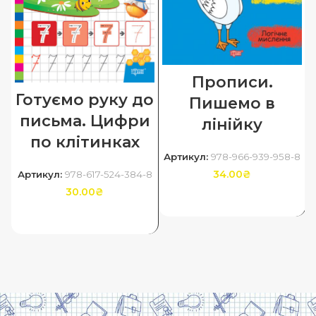
Прописи.
Готуємо руку до
Пишемо в
письма. Цифри
лінійку
по клітинках
Артикул:
978-966-939-958-8
34.00
₴
Артикул:
978-617-524-384-8
30.00
₴
ДОДАТИ В КОШИК
ДОДАТИ В КОШИК