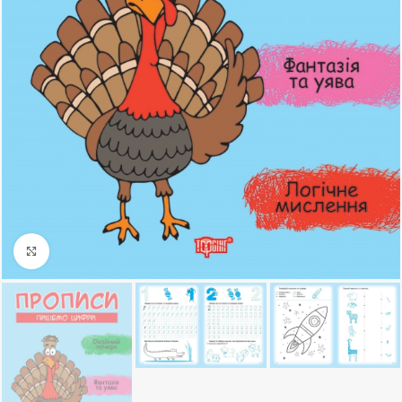
Клацніть, щоб збільшити