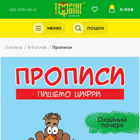
0
0.00
₴
050-305-05-41
МЕНЮ
ПОШУК
Головна
6-9 років
Прописи