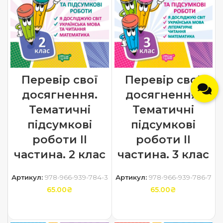
Перевір свої
Перевір свої
досягнення.
досягнення.
Тематичні
Тематичні
підсумкові
підсумкові
роботи ІI
роботи ІI
частина. 2 клас
частина. 3 клас
Артикул:
978-966-939-784-3
Артикул:
978-966-939-786-7
65.00
₴
65.00
₴
ДОДАТИ В КОШИК
ДОДАТИ В КОШИК