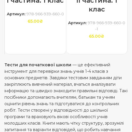
І частина. 1 клас
ІІ частина. 1
клас
Артикул:
978-966-939-660-0
65.00
₴
Артикул:
978-966-939-660-0
-1
ДОДАТИ В КОШИК
65.00
₴
ДОДАТИ В КОШИК
Тести для початкової школи
— це ефективний
інструмент для перевірки знань учнів 1-4 класів з
основних предметів. Завдяки тестовим завданням діти
закріплюють вивчений матеріал, вчаться аналізувати
інформацію та швидко знаходити правильні відповіді. Такі
посібники допомагають вчителям, батькам та учням
оцінити рівень знань та підготуватися до контрольних
робіт. Тести створені у відповідності до шкільної
програми та враховують вікові особливості учнів
молодших класів. Книги мають чітку структуру, зрозумілі
запитання та варіанти відповідей, що робить навчання