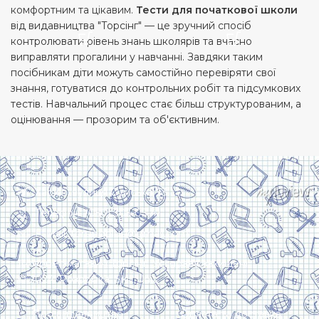
комфортним та цікавим.
Тести для початкової школи
від видавництва "Торсінг" — це зручний спосіб
контролювати рівень знань школярів та вчасно
виправляти прогалини у навчанні. Завдяки таким
посібникам діти можуть самостійно перевіряти свої
знання, готуватися до контрольних робіт та підсумкових
тестів. Навчальний процес стає більш структурованим, а
оцінювання — прозорим та об'єктивним.
Харків, вулиця Сумська, 13
Телефон: (050) 305-05-41
E-Mail: torsingplus@gmail.com
Інтернет-магазин Торсінг. Усі права захищені
© 2024. Розробка:
Skill Unit
Про видавництво
Оплата та доставка