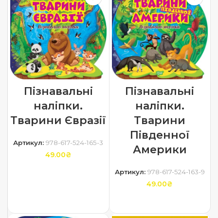
Пізнавальні
Пізнавальні
наліпки.
наліпки.
Тварини Євразії
Тварини
Південної
Артикул:
978-617-524-165-3
Америки
49.00
₴
Артикул:
978-617-524-163-9
ДОДАТИ В КОШИК
49.00
₴
ДОДАТИ В КОШИК