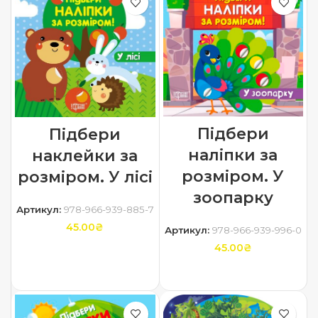
Підбери
Підбери
наліпки за
наклейки за
розміром. У
розміром. У лісі
зоопарку
Артикул:
978-966-939-885-7
45.00
₴
Артикул:
978-966-939-996-0
45.00
₴
ДОДАТИ В КОШИК
ДОДАТИ В КОШИК