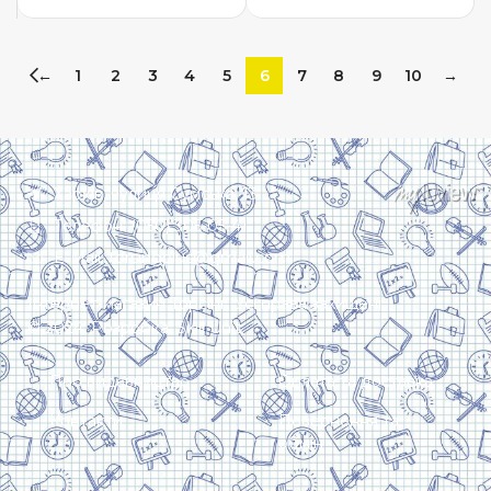
←
1
2
3
4
5
6
7
8
9
10
→
Харків, вулиця Сумська, 13
Телефон: (050) 305-05-41
E-Mail: torsingplus@gmail.com
Інтернет-магазин Торсінг. Усі права захищені
© 2024. Розробка:
Skill Unit
Про видавництво
Оплата та доставка
Контакти
Повернення та
обмін