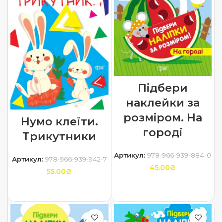
Підбери
наклейки за
розміром. На
Нумо клеїти.
городі
Трикутники
Артикул:
978-966-939-884-0
Артикул:
978-966-939-942-7
45.00
₴
55.00
₴
ДОДАТИ В КОШИК
ДОДАТИ В КОШИК