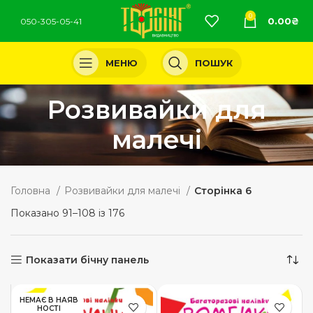
0
0.00
₴
050-305-05-41
МЕНЮ
ПОШУК
Розвивайки для
малечі
Головна
Розвивайки для малечі
Сторінка 6
Показано 91–108 із 176
Показати бічну панель
НЕМАЄ В НАЯВ
НОСТІ