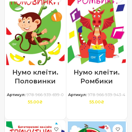
Нумо клеїти.
Нумо клеїти.
Половинки
Ромбики
Артикул:
978-966-939-699-0
Артикул:
978-966-939-943-4
55.00
₴
55.00
₴
ЧИТАТИ ДАЛІ
ДОДАТИ В КОШИК