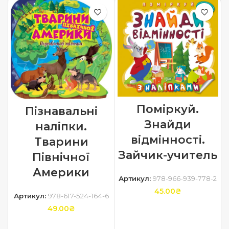
Поміркуй.
Пізнавальні
Знайди
наліпки.
відмінності.
Тварини
Зайчик-учитель
Північної
Америки
Артикул:
978-966-939-778-2
45.00
₴
Артикул:
978-617-524-164-6
49.00
₴
ДОДАТИ В КОШИК
ДОДАТИ В КОШИК