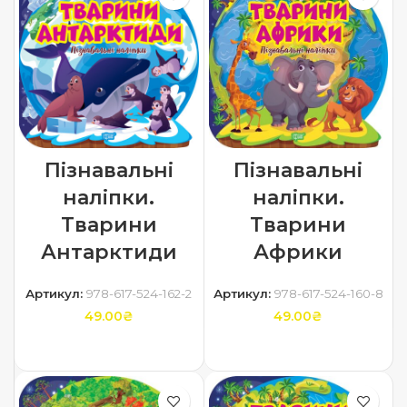
Пізнавальні
Пізнавальні
наліпки.
наліпки.
Тварини
Тварини
Антарктиди
Африки
Артикул:
978-617-524-162-2
Артикул:
978-617-524-160-8
49.00
₴
49.00
₴
ДОДАТИ В КОШИК
ДОДАТИ В КОШИК