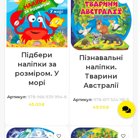
Підбери
Пізнавальні
наліпки за
наліпки.
розміром. У
Тварини
морі
Австралії
Артикул:
978-966-939-994-6
Артикул:
978-617-524-161-5
45.00
₴
49.00
₴
ДОДАТИ В КОШИК
ДОДАТИ В КОШИК