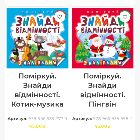
Поміркуй.
Поміркуй.
Знайди
Знайди
відмінності.
відмінності.
Котик-музика
Пінгвін
Артикул:
978-966-939-777-5
Артикул:
978-966-939-998-4
45.00
₴
45.00
₴
ДОДАТИ В КОШИК
ДОДАТИ В КОШИК