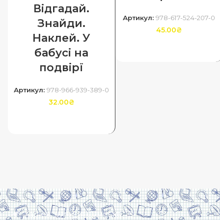
Відгадай.
Артикул:
978-617-524-207-0
Знайди.
45.00
₴
Наклей. У
ДОДАТИ В КОШИК
бабусі на
подвірї
Артикул:
978-966-939-389-0
32.00
₴
ДОДАТИ В КОШИК
Харків, вулиця Сумська, 13