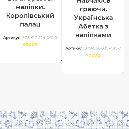
Навчаюсь
наліпки.
граючи.
Королівський
Українська
палац
Абетка з
наліпками
Артикул:
978-617-524-062-5
45.00
₴
Артикул:
978-966-939-485-9
77.00
₴
ДОДАТИ В КОШИК
ДОДАТИ В КОШИК
Скачати прайс
Договір оферти