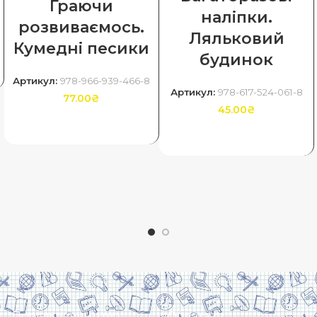
Граючи
наліпки.
розвиваємось.
Ляльковий
Кумедні песики
будинок
Артикул:
978-966-939-466-8
Артикул:
978-617-524-061-8
77.00
₴
45.00
₴
ДОДАТИ В КОШИК
ДОДАТИ В КОШИК
Про видавництво
Оплата та