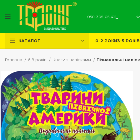
050-305-05-41
К
0-2 РОКИ
3-5 РОКІВ
КАТАЛОГ
Головна
6-9 років
Книги з наліпками
Пізнавальні наліп