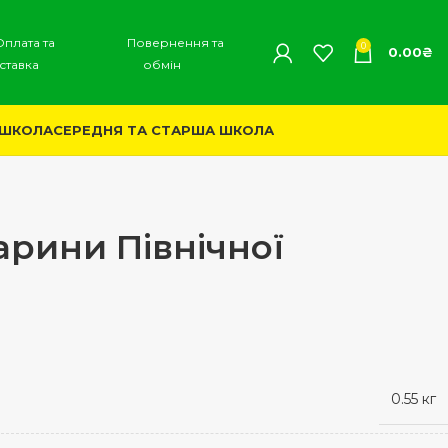
Оплата та
Повернення та
0
0.00
₴
ставка
обмін
 ШКОЛА
СЕРЕДНЯ ТА СТАРША ШКОЛА
арини Північної
0.55 кг