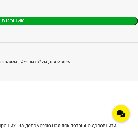
 В КОШИК
аліпками
,
Розвивайки для малечі
 про них. За допомогою наліпок потрібно доповнити