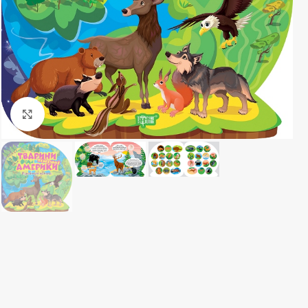
Клацніть, щоб збільшити