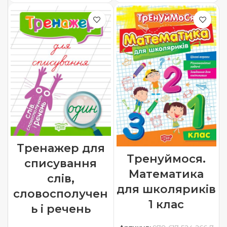
Тренажер для
Тренуймося.
списування
Математика
слів,
для школяриків
словосполучен
1 клас
ь і речень