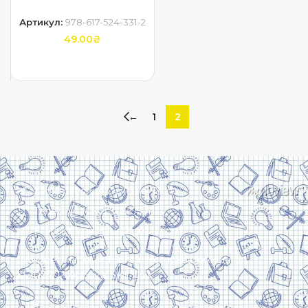
Артикул:
978-617-524-331-2
49.00
₴
ДОДАТИ В КОШИК
←
1
2
Харків, вулиця Сумська, 13
Телефон: (050) 305-05-41
E-Mail: torsingplus@gmail.com
Інтернет-магазин Торсінг. Усі права захищені
© 2024. Розробка:
Skill Unit