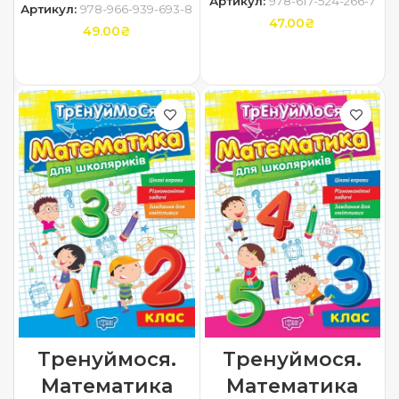
Артикул:
978-617-524-266-7
Артикул:
978-966-939-693-8
47.00
₴
49.00
₴
ДОДАТИ В КОШИК
ДОДАТИ В КОШИК
Тренуймося.
Тренуймося.
Математика
Математика