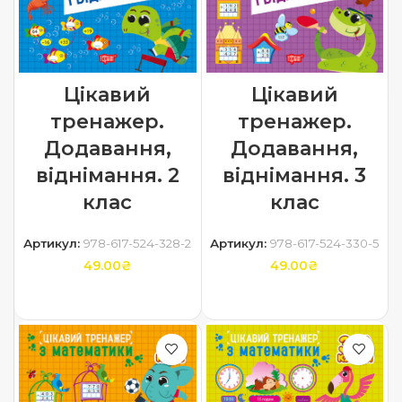
Цікавий
Цікавий
тренажер.
тренажер.
Додавання,
Додавання,
віднімання. 2
віднімання. 3
клас
клас
Артикул:
978-617-524-328-2
Артикул:
978-617-524-330-5
49.00
₴
49.00
₴
ДОДАТИ В КОШИК
ДОДАТИ В КОШИК