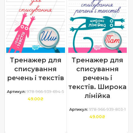
Тренажер для
Тренажер для
списування
списування
речень і текстів
речень і
текстів. Широка
Артикул:
978-966-939-694-5
лінійка
49.00
₴
Артикул:
978-966-939-803-1
ДОДАТИ В КОШИК
49.00
₴
ДОДАТИ В КОШИК