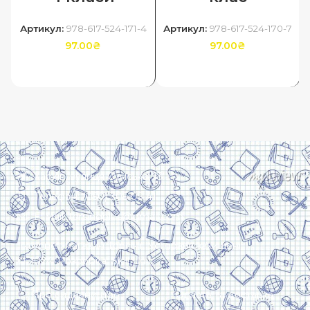
Артикул:
978-617-524-171-4
Артикул:
978-617-524-170-7
97.00
₴
97.00
₴
ДОДАТИ В КОШИК
ДОДАТИ В КОШИК
Харків, вулиця Сумська, 13
Телефон: (050) 305-05-41
E-Mail: torsingplus@gmail.com
Інтернет-магазин Торсінг. Усі права захищені
© 2024. Розробка:
Skill Unit
Про видавництво
Оплата та доставка