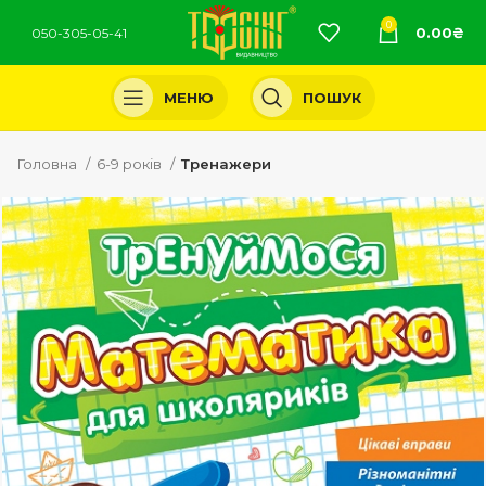
0
0.00
₴
050-305-05-41
МЕНЮ
ПОШУК
Головна
6-9 років
Тренажери