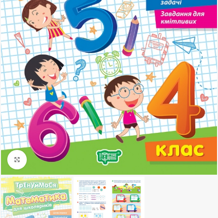
Клацніть, щоб збільшити