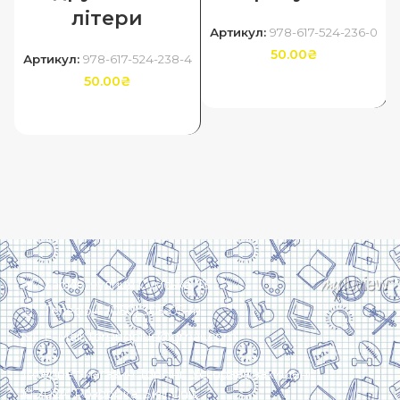
літери
Артикул:
978-617-524-236-0
50.00
₴
Артикул:
978-617-524-238-4
50.00
₴
ДОДАТИ В КОШИК
ДОДАТИ В КОШИК
Харків, вулиця Сумська, 13
Телефон: (050) 305-05-41
E-Mail: torsingplus@gmail.com
Інтернет-магазин Торсінг. Усі права захищені
© 2024. Розробка:
Skill Unit