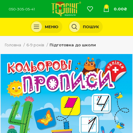
0
0.00
₴
050-305-05-41
МЕНЮ
ПОШУК
Головна
6-9 років
Підготовка до школи