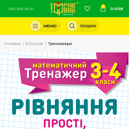
0
0.00
₴
050-305-05-41
МЕНЮ
ПОШУК
Головна
6-9 років
Тренажери