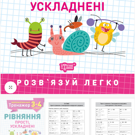
Клацніть, щоб збільшити