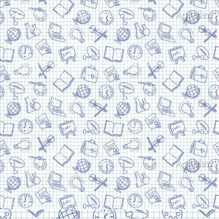
Харків, вулиця Сумська, 13
Телефон: (050) 305-05-41
E-Mail: torsingplus@gmail.com
Інтернет-магазин Торсінг. Усі права захищені
© 2024. Розробка:
Skill Unit
Про видавництво
Оплата та доставка
Контакти
Повернення та
обмін
Скачати прайс
Договір оферти
Система знижок
Політика
конфіденційності