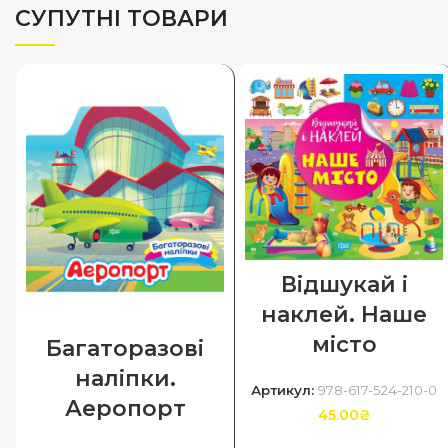
СУПУТНІ ТОВАРИ
Відшукай і
наклей. Наше
місто
Багаторазові
наліпки.
Артикул:
978-617-524-210-0
Аеропорт
45.00
₴