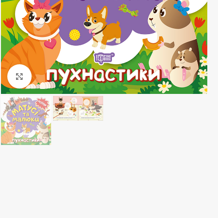
Клацніть, щоб збільшити