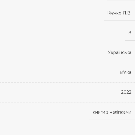
Кієнко Л.В.
8
Українська
м'яка
2022
книги з наліпками