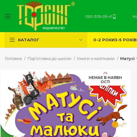
050-305-05-41
К
0-2 РОКИ
3-5 РОКІВ
КАТАЛОГ
Головна
Підготовка до школи
Книги з наліпками
Матусі
НЕМАЄ В НАЯВН
ОСТІ