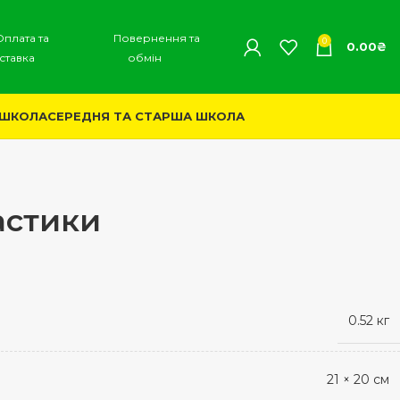
Оплата та
Повернення та
0
0.00
₴
ставка
обмін
 ШКОЛА
СЕРЕДНЯ ТА СТАРША ШКОЛА
астики
0.52 кг
21 × 20 см