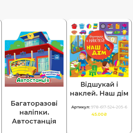
Відшукай і
наклей. Наш дім
Багаторазові
Артикул:
978-617-524-205-6
наліпки.
45.00
₴
Автостанція
ДОДАТИ В КОШИК