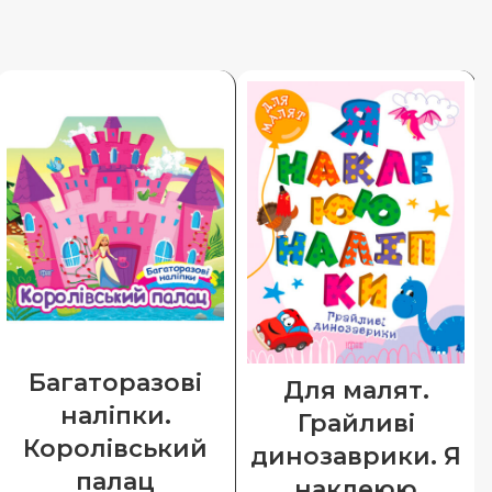
Багаторазові
Для малят.
наліпки.
Грайливі
Королівський
динозаврики. Я
палац
наклеюю