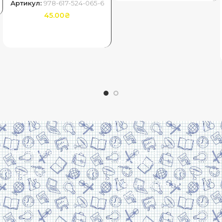
Артикул:
978-617-524-065-6
45.00
₴
ДОДАТИ В КОШИК
Про видавництво
Оплата та
доставка
Контакти
Повернення та
обмін