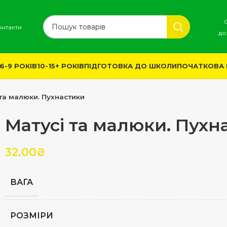
онтакти
до
6-9 РОКІВ
10-15+ РОКІВ
ПІДГОТОВКА ДО ШКОЛИ
ПОЧАТКОВА
 та малюки. Пухнастики
Матусі та малюки. Пухн
32.00
₴
ВАГА
РОЗМІРИ