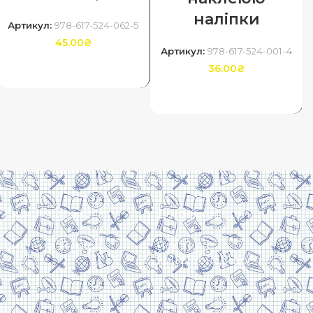
наліпки
Артикул:
978-617-524-062-5
45.00
₴
Артикул:
978-617-524-001-4
36.00
₴
ДОДАТИ В КОШИК
ДОДАТИ В КОШИК
Скачати прайс
Договір оферти
Система знижок
Політика
конфіденційності