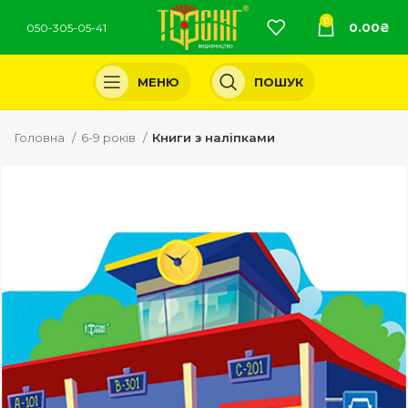
0
0.00
₴
050-305-05-41
МЕНЮ
ПОШУК
Головна
6-9 років
Книги з наліпками