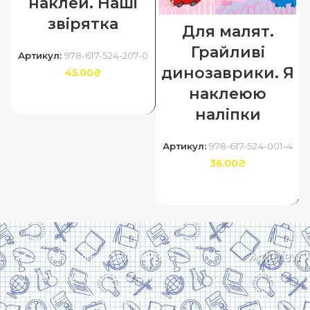
наклей. Наші
звірятка
Для малят.
Грайливі
Артикул:
978-617-524-207-0
динозаврики. Я
45.00
₴
наклеюю
ДОДАТИ В КОШИК
наліпки
Артикул:
978-617-524-001-4
36.00
₴
ДОДАТИ В КОШИК
Харків, вулиця Сумська, 13
Телефон: (050) 305-05-41
E-Mail: torsingplus@gmail.com