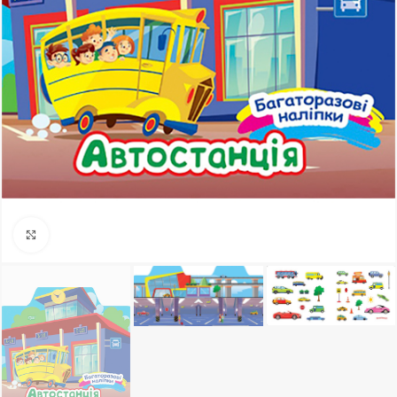
Клацніть, щоб збільшити