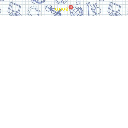
Телефон: (050) 305-05-41
0
0.00
₴
E-Mail: torsingplus@gmail.com
Інтернет-магазин Торсінг. Усі права захищені
© 2024. Розробка:
Skill Unit
Про видавництво
Оплата та доставка
Контакти
Повернення та
обмін
Скачати прайс
Договір оферти
Система знижок
Політика
конфіденційності