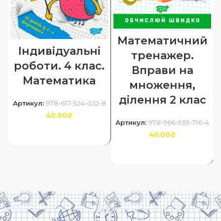
Математичний
Індивідуальні
тренажер.
роботи. 4 клас.
Вправи на
Математика
множення,
ділення 2 клас
Артикул:
978-617-524-032-8
40.00
₴
Артикул:
978-966-939-716-4
ДОДАТИ В КОШИК
40.00
₴
ДОДАТИ В КОШИК
Харків, вулиця Сумська, 13
Замовити дзвінок
Контакти
Мій аккаунт