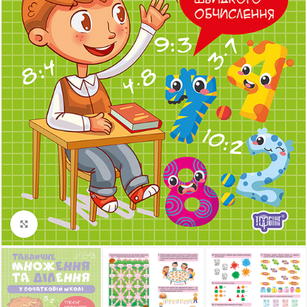
Клацніть, щоб збільшити