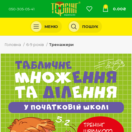
0
0.00
₴
050-305-05-41
МЕНЮ
ПОШУК
Головна
6-9 років
Тренажери