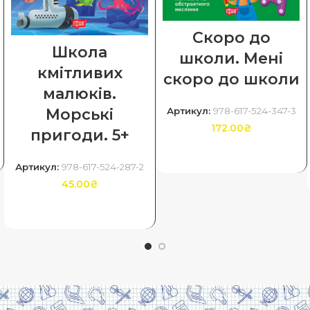
Скоро до
Школа
школи. Мені
кмітливих
скоро до школи
малюків.
Морські
Артикул:
978-617-524-347-3
172.00
₴
пригоди. 5+
ДОДАТИ В КОШИК
Артикул:
978-617-524-287-2
45.00
₴
ДОДАТИ В КОШИК