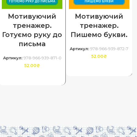
Мотивуючий
Мотивуючий
тренажер.
тренажер.
Готуємо руку до
Пишемо букви.
письма
Артикул:
978-966-939-872-7
52.00
₴
Артикул:
978-966-939-871-0
52.00
₴
ДОДАТИ В КОШИК
ДОДАТИ В КОШИК