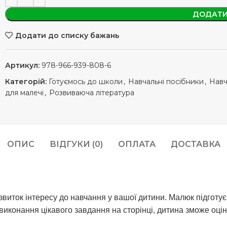
ДОДАТИ
Додати до списку бажань
Артикул:
978-966-939-808-6
Категорій:
Готуємось до школи
,
Навчальні посібники
,
Навч
для малечі
,
Розвиваюча література
ОПИС
ВІДГУКИ (0)
ОПЛАТА
ДОСТАВКА
ток інтересу до навчання у вашої дитини. Малюк підготує р
виконання цікавого завдання на сторінці, дитина зможе оці