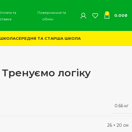
Оплата та
Повернення та
0
0.00
₴
ставка
обмін
 ШКОЛА
СЕРЕДНЯ ТА СТАРША ШКОЛА
Тренуємо логіку
0.66 кг
26 × 20 см