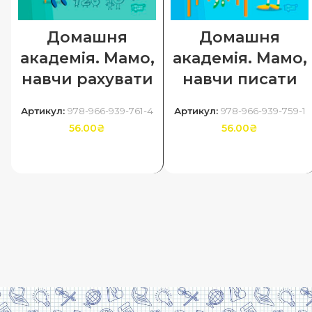
Домашня
Домашня
академія. Мамо,
академія. Мамо,
навчи рахувати
навчи писати
Артикул:
978-966-939-761-4
Артикул:
978-966-939-759-1
56.00
₴
56.00
₴
ДОДАТИ В КОШИК
ДОДАТИ В КОШИК