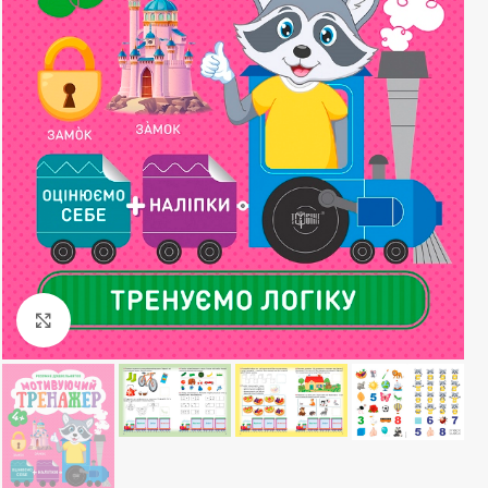
Клацніть, щоб збільшити