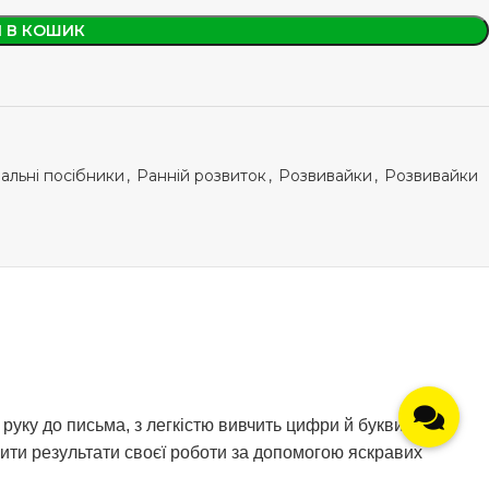
 В КОШИК
альні посібники
,
Ранній розвиток
,
Розвивайки
,
Розвивайки
уку до письма, з легкістю вивчить цифри й букви, а
нити результати своєї роботи за допомогою яскравих