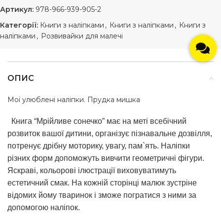
Артикул:
978-966-939-905-2
Категорії:
Книги з наліпками
,
Книги з наліпками
,
Книги з
наліпками
,
Розвивайки для малечі
ОПИС
Мої улюблені наліпки. Прудка мишка
Книга “Мрійливе сонечко” має на меті всебічний
розвиток вашої дитини, організує пізнавальне дозвілля,
потренує дрібну моторику, увагу, пам`ять. Наліпки
різних форм допоможуть вивчити геометричні фігури.
Яскраві, кольорові ілюстрації виховуватимуть
естетичний смак. На кожній сторінці малюк зустріне
відомих йому тваринок і зможе погратися з ними за
допомогою наліпок.