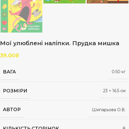
Мої улюблені наліпки. Прудка мишка
39.00
₴
ВАГА
0.50 кг
РОЗМІРИ
23 × 16.5 см
АВТОР
Шипарьова О.В.
КІЛЬКІСТЬ СТОРІНОК
8