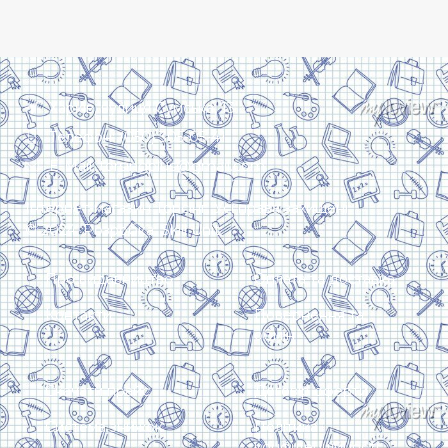
Харків, вулиця Сумська, 13
Телефон: (050) 305-05-41
E-Mail: torsingplus@gmail.com
Інтернет-магазин Торсінг. Усі права захищені
© 2024. Розробка:
Skill Unit
Про видавництво
Оплата та доставка
Контакти
Повернення та
обмін
Скачати прайс
Договір оферти
Система знижок
Політика
конфіденційності