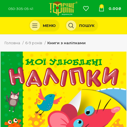
0
0.00
₴
050-305-05-41
МЕНЮ
ПОШУК
Головна
6-9 років
Книги з наліпками