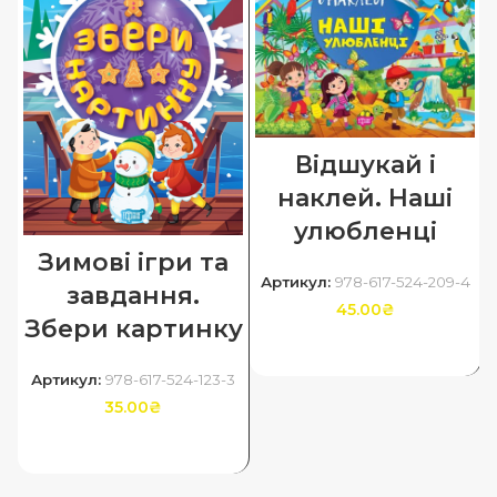
Відшукай і
наклей. Наші
улюбленці
Зимові ігри та
Артикул:
978-617-524-209-4
завдання.
45.00
₴
Збери картинку
ДОДАТИ В КОШИК
Артикул:
978-617-524-123-3
35.00
₴
ДОДАТИ В КОШИК