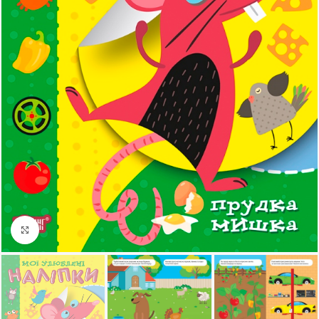
Клацніть, щоб збільшити